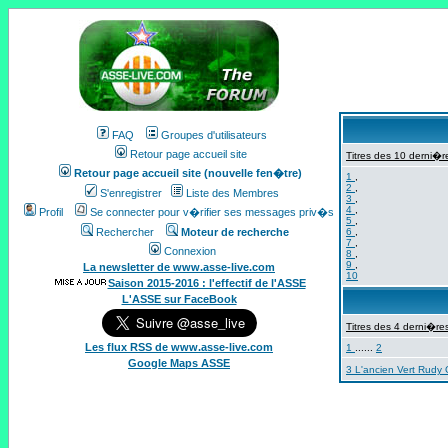
FAQ
Groupes d'utilisateurs
Retour page accueil site
Titres des 10 derni�re
Retour page accueil site (nouvelle fen�tre)
1
,
2
,
S'enregistrer
Liste des Membres
3
,
4
,
Profil
Se connecter pour v�rifier ses messages priv�s
5
,
Rechercher
Moteur de recherche
6
,
7
,
Connexion
8
,
9
,
La newsletter de www.asse-live.com
10
Saison 2015-2016 : l'effectif de l'ASSE
L'ASSE sur FaceBook
Titres des 4 derni�res
Les flux RSS de www.asse-live.com
1
......
2
Google Maps ASSE
3 L'ancien Vert Rudy