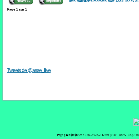
info transferts mercato foot ASSE Index 
Page
1
sur
1
Tweets de @asse_live
Page g�n�r�e en : 1786245962.4279s (PHP: 100% - SQL: 0%)