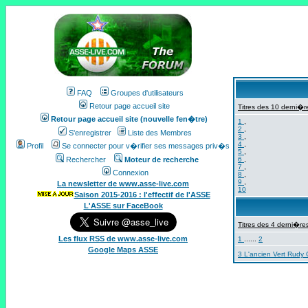
FAQ
Groupes d'utilisateurs
Retour page accueil site
Titres des 10 derni�re
Retour page accueil site (nouvelle fen�tre)
1
,
2
,
S'enregistrer
Liste des Membres
3
,
4
,
Profil
Se connecter pour v�rifier ses messages priv�s
5
,
Rechercher
Moteur de recherche
6
,
7
,
Connexion
8
,
9
,
La newsletter de www.asse-live.com
10
Saison 2015-2016 : l'effectif de l'ASSE
L'ASSE sur FaceBook
Titres des 4 derni�res
Les flux RSS de www.asse-live.com
1
......
2
Google Maps ASSE
3 L'ancien Vert Rudy