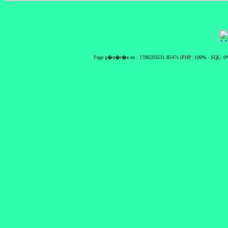
Page g�n�r�e en : 1786203531.8547s (PHP: 100% - SQL: 0%)