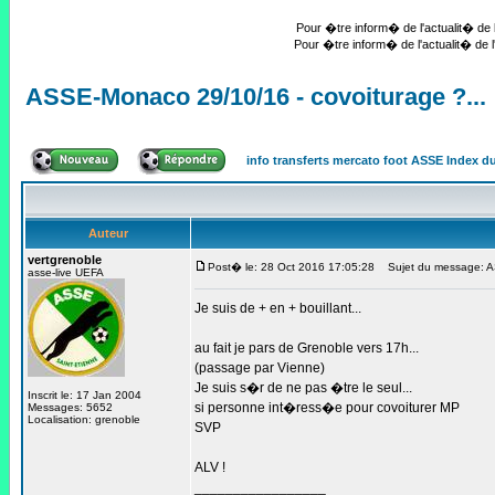
Pour �tre inform� de l'actualit� de l
Pour �tre inform� de l'actualit� de l
ASSE-Monaco 29/10/16 - covoiturage ?...
info transferts mercato foot ASSE Index 
Auteur
vertgrenoble
Post� le: 28 Oct 2016 17:05:28
Sujet du message: AS
asse-live UEFA
Je suis de + en + bouillant...
au fait je pars de Grenoble vers 17h...
(passage par Vienne)
Je suis s�r de ne pas �tre le seul...
Inscrit le: 17 Jan 2004
si personne int�ress�e pour covoiturer MP
Messages: 5652
Localisation: grenoble
SVP
ALV !
_________________