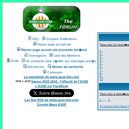
FAQ
Groupes d'utilisateurs
Retour page accueil site
Titres des 10 derni�re
Retour page accueil site (nouvelle fen�tre)
1
,
2
,
S'enregistrer
Liste des Membres
3
,
4
,
Profil
Se connecter pour v�rifier ses messages priv�s
5
,
Rechercher
Moteur de recherche
6
,
7
,
Connexion
8
,
9
,
La newsletter de www.asse-live.com
10
Saison 2015-2016 : l'effectif de l'ASSE
L'ASSE sur FaceBook
Titres des 4 derni�res
Les flux RSS de www.asse-live.com
1
......
2
Google Maps ASSE
3 L'ancien Vert Rudy