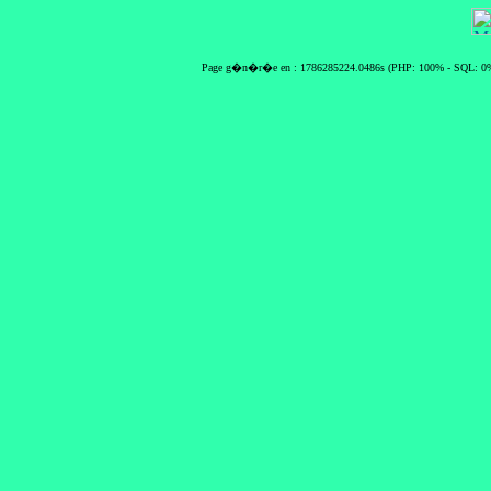
Page g�n�r�e en : 1786285224.0486s (PHP: 100% - SQL: 0%)