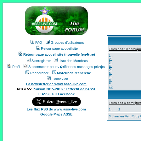
FAQ
Groupes d'utilisateurs
Retour page accueil site
Titres des 10 derni�re
Retour page accueil site (nouvelle fen�tre)
1
,
2
,
S'enregistrer
Liste des Membres
3
,
4
,
Profil
Se connecter pour v�rifier ses messages priv�s
5
,
Rechercher
Moteur de recherche
6
,
7
,
Connexion
8
,
9
,
La newsletter de www.asse-live.com
10
Saison 2015-2016 : l'effectif de l'ASSE
L'ASSE sur FaceBook
Titres des 4 derni�res
Les flux RSS de www.asse-live.com
1
......
2
Google Maps ASSE
3 L'ancien Vert Rudy