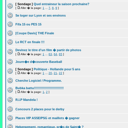
[ Sondage ]
Quel entraineur la saison prochaine?
[
Aller � la page:
1
...
7
,
8
,
9
]
Se loger sur Lyon et ses environs
Fifa 15 ou PES 15
[Coupe Davis] THE Finale
Le RCT en finale !!!
Devinez le titre d'un film � partir de photos
[
Aller � la page:
1
...
63
,
64
,
65
]
Journ�e d�couverte Baseball
[ Sondage ]
Politique - Hollande pour 5 ans
[
Aller � la page:
1
...
20
,
21
,
22
]
Cherche Logiciel / Programme.
Bubka battu!!!!!!!!!!!!!!!!!!!!!!!!!!
[
Aller � la page:
1
,
2
]
R.I.P Mandela !
Concours 2 places pour le derby
Places VIP ASSE/PSG et maillots � gagner
Hebergement, romantique, pr�s de Saint� ?