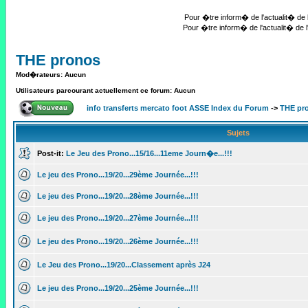
Pour �tre inform� de l'actualit� de l
Pour �tre inform� de l'actualit� de l
THE pronos
Mod�rateurs: Aucun
Utilisateurs parcourant actuellement ce forum: Aucun
info transferts mercato foot ASSE Index du Forum
->
THE pr
Sujets
Post-it:
Le Jeu des Prono...15/16...11eme Journ�e...!!!
Le jeu des Prono...19/20...29ème Journée...!!!
Le jeu des Prono...19/20...28ème Journée...!!!
Le jeu des Prono...19/20...27ème Journée...!!!
Le jeu des Prono...19/20...26ème Journée...!!!
Le Jeu des Prono...19/20...Classement après J24
Le jeu des Prono...19/20...25ème Journée...!!!