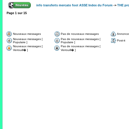
info transferts mercato foot ASSE Index du Forum
->
THE pr
Page
1
sur
15
Nouveaux messages
Pas de nouveaux messages
Annonce
Nouveaux messages [
Pas de nouveaux messages [
Post-it
Populaire ]
Populaire ]
Nouveaux messages [
Pas de nouveaux messages [
Verrouill� ]
Verrouill� ]