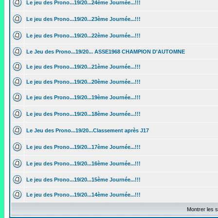
Le jeu des Prono...19/20...24ème Journée...!!!
Le jeu des Prono...19/20...23ème Journée...!!!
Le jeu des Prono...19/20...22ème Journée...!!!
Le Jeu des Prono...19/20... ASSE1968 CHAMPION D'AUTOMNE
Le jeu des Prono...19/20...21ème Journée...!!!
Le jeu des Prono...19/20...20ème Journée...!!!
Le jeu des Prono...19/20...19ème Journée...!!!
Le jeu des Prono...19/20...18ème Journée...!!!
Le Jeu des Prono...19/20...Classement après J17
Le jeu des Prono...19/20...17ème Journée...!!!
Le jeu des Prono...19/20...16ème Journée...!!!
Le jeu des Prono...19/20...15ème Journée...!!!
Le jeu des Prono...19/20...14ème Journée...!!!
Montrer les s