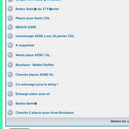
Reims Saint� du 17 F�vrier
Places pour fianle CDL
MEAUX ASSE
covoiturage ASSE-Losc 15 janvier CDL
A supprimer
Vends place ASSE / OL
Boutique - Maillot Ruffier
Cherche places ASSE-OL
Co-voiturage pour le derby !
Echange place asse-ol
Bastia-Saint�
Cherche 2 places pour Asse-Bordeaux
Montrer les s