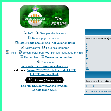
FAQ
Groupes d'utilisateurs
Retour page accueil site
Titres des 10 derni�re
Retour page accueil site (nouvelle fen�tre)
1
,
2
,
S'enregistrer
Liste des Membres
3
,
4
,
Profil
Se connecter pour v�rifier ses messages priv�s
5
,
Rechercher
Moteur de recherche
6
,
7
,
Connexion
8
,
9
,
La newsletter de www.asse-live.com
10
Saison 2015-2016 : l'effectif de l'ASSE
L'ASSE sur FaceBook
Titres des 4 derni�res
Les flux RSS de www.asse-live.com
1
......
2
Google Maps ASSE
3 L'ancien Vert Rudy