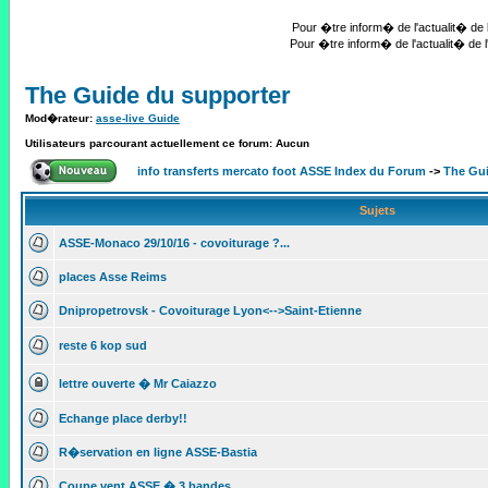
Pour �tre inform� de l'actualit� de l
Pour �tre inform� de l'actualit� de l
The Guide du supporter
Mod�rateur:
asse-live Guide
Utilisateurs parcourant actuellement ce forum: Aucun
info transferts mercato foot ASSE Index du Forum
->
The Gui
Sujets
ASSE-Monaco 29/10/16 - covoiturage ?...
places Asse Reims
Dnipropetrovsk - Covoiturage Lyon<-->Saint-Etienne
reste 6 kop sud
lettre ouverte � Mr Caiazzo
Echange place derby!!
R�servation en ligne ASSE-Bastia
Coupe vent ASSE � 3 bandes