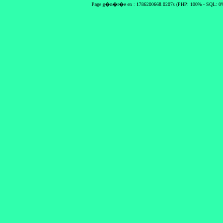
Page g�n�r�e en : 1786200668.0207s (PHP: 100% - SQL: 0%)