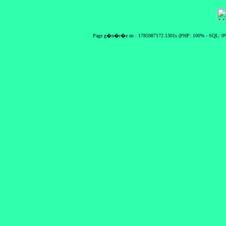
Page g�n�r�e en : 1785987172.1301s (PHP: 100% - SQL: 0%)