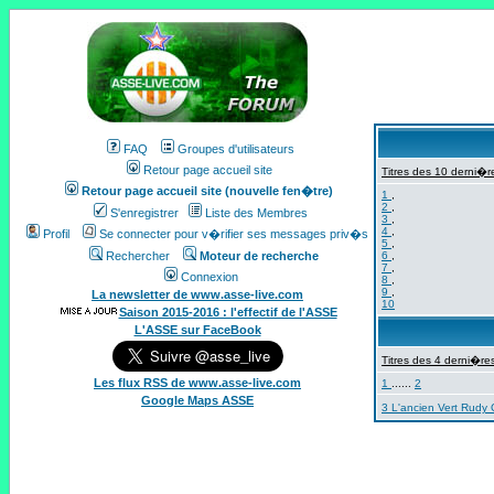
FAQ
Groupes d'utilisateurs
Retour page accueil site
Titres des 10 derni�re
Retour page accueil site (nouvelle fen�tre)
1
,
2
,
S'enregistrer
Liste des Membres
3
,
4
,
Profil
Se connecter pour v�rifier ses messages priv�s
5
,
Rechercher
Moteur de recherche
6
,
7
,
Connexion
8
,
9
,
La newsletter de www.asse-live.com
10
Saison 2015-2016 : l'effectif de l'ASSE
L'ASSE sur FaceBook
Titres des 4 derni�res
Les flux RSS de www.asse-live.com
1
......
2
Google Maps ASSE
3 L'ancien Vert Rudy