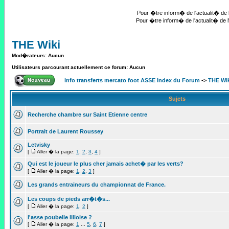
Pour �tre inform� de l'actualit� de l
Pour �tre inform� de l'actualit� de l
THE Wiki
Mod�rateurs: Aucun
Utilisateurs parcourant actuellement ce forum: Aucun
info transferts mercato foot ASSE Index du Forum
->
THE Wi
Sujets
Recherche chambre sur Saint Etienne centre
Portrait de Laurent Roussey
Letvisky
[
Aller � la page:
1
,
2
,
3
,
4
]
Qui est le joueur le plus cher jamais achet� par les verts?
[
Aller � la page:
1
,
2
,
3
]
Les grands entraineurs du championnat de France.
Les coups de pieds arr�t�s...
[
Aller � la page:
1
,
2
]
l'asse poubelle lilloise ?
[
Aller � la page:
1
...
5
,
6
,
7
]