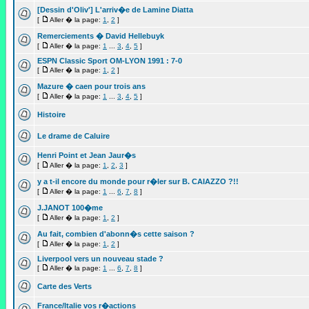
[Dessin d'Oliv'] L'arriv�e de Lamine Diatta
[
Aller � la page:
1
,
2
]
Remerciements � David Hellebuyk
[
Aller � la page:
1
...
3
,
4
,
5
]
ESPN Classic Sport OM-LYON 1991 : 7-0
[
Aller � la page:
1
,
2
]
Mazure � caen pour trois ans
[
Aller � la page:
1
...
3
,
4
,
5
]
Histoire
Le drame de Caluire
Henri Point et Jean Jaur�s
[
Aller � la page:
1
,
2
,
3
]
y a t-il encore du monde pour r�ler sur B. CAIAZZO ?!!
[
Aller � la page:
1
...
6
,
7
,
8
]
J.JANOT 100�me
[
Aller � la page:
1
,
2
]
Au fait, combien d'abonn�s cette saison ?
[
Aller � la page:
1
,
2
]
Liverpool vers un nouveau stade ?
[
Aller � la page:
1
...
6
,
7
,
8
]
Carte des Verts
France/Italie vos r�actions