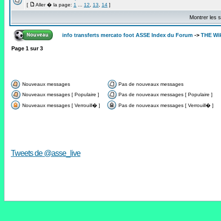
[
Aller � la page:
1
...
12
,
13
,
14
]
Montrer les s
info transferts mercato foot ASSE Index du Forum
->
THE Wi
Page
1
sur
3
Nouveaux messages
Pas de nouveaux messages
Nouveaux messages [ Populaire ]
Pas de nouveaux messages [ Populaire ]
Nouveaux messages [ Verrouill� ]
Pas de nouveaux messages [ Verrouill� ]
Tweets de @asse_live