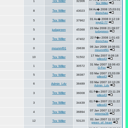
Tex Willer
1
32306
Tex Willer
04 Ao� 2008 15:03:01
Tex Willer
8
43023
dronchau
01 Ao� 2008 0:12:19
Tex Willer
5
37962
jmy42-77
23 Mai 2008 21:09:07
5
judagreen
45368
judagreen
22 F�v 2008 1:01:43
Tex Willer
9
47402
dronchau
06 Jan 2008 18:06:01
0
mounmf91
29638
mounmf91
17 Mai 2007 8:08:16
10
Tex Willer
51502
gilles43
31 Mar 2007 18:06:43
1
Tex Willer
30572
G-Fox
03 Mar 2007 15:03:09
5
Tex Willer
38387
gilles43
03 Mar 2007 10:10:26
6
Admin_Ldv
38489
Admin_Ldv
01 F�v 2007 23:11:29
Tex Willer
3
36008
gilles43
01 F�v 2007 23:11:22
Tex Willer
3
34439
gilles43
07 Jan 2007 12:12:25
4
Tex Willer
36894
greenta38
01 Jan 2007 11:11:37
12
Tex Willer
53120
green_of_heart