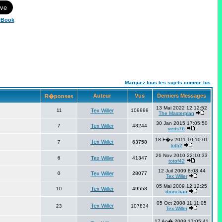
eBook
Marquez tous les sujets comme lus
Auteur
Vus
Derniers Messages
R�ponses
13 Mai 2022 12:12:52
11
Tex Willer
109999
The Masterplan
30 Jan 2015 17:05:50
7
Tex Willer
48244
verts76
18 F�v 2011 10:10:01
Tex Willer
7
63758
loth2
26 Nov 2010 22:10:33
6
Tex Willer
41347
totof42
12 Juil 2009 8:08:44
0
Tex Willer
28077
Tex Willer
05 Mai 2009 12:12:25
10
Tex Willer
49558
dronchau
05 Oct 2008 11:11:05
Tex Willer
23
107834
Tex Willer
17 Ao� 2008 17:05:41