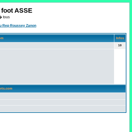
o foot ASSE
� tous
eau Rep Roussey Zanon
com
Infos
10
erts.com