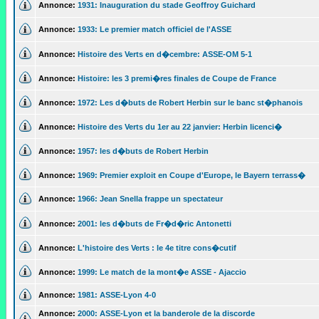
Annonce:
1931: Inauguration du stade Geoffroy Guichard
Annonce:
1933: Le premier match officiel de l'ASSE
Annonce:
Histoire des Verts en d�cembre: ASSE-OM 5-1
Annonce:
Histoire: les 3 premi�res finales de Coupe de France
Annonce:
1972: Les d�buts de Robert Herbin sur le banc st�phanois
Annonce:
Histoire des Verts du 1er au 22 janvier: Herbin licenci�
Annonce:
1957: les d�buts de Robert Herbin
Annonce:
1969: Premier exploit en Coupe d'Europe, le Bayern terrass�
Annonce:
1966: Jean Snella frappe un spectateur
Annonce:
2001: les d�buts de Fr�d�ric Antonetti
Annonce:
L'histoire des Verts : le 4e titre cons�cutif
Annonce:
1999: Le match de la mont�e ASSE - Ajaccio
Annonce:
1981: ASSE-Lyon 4-0
Annonce:
2000: ASSE-Lyon et la banderole de la discorde