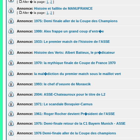
[
Aller � la page:
1
,
2
]
Annonce:
Histoire et faillite de MANUFRANCE
[
Aller � la page:
1
,
2
]
Annonce:
1975: Demi finale aller de la Coupe des Champions
Annonce:
1999: Alex frappe un grand coup d'entr�e
Annonce:
1933: Le premier match de l'histoire de l'ASSE
Annonce:
Histoire des Verts: Albert Batteux, le pr�dicateur
Annonce:
1970: la mythique finale de Coupe de France 1970
Annonce:
la mal�diction du premier match sous le maillot vert
Annonce:
1993: le chef d'oeuvre de Moravcik
Annonce:
2004: ASSE-Chateauroux pour le titre de L2
Annonce:
1971: Le scandale Bosquier-Carnus
Annonce:
1961: Roger Rocher devient Pr�sident de l'ASSE
Annonce:
1975: Demi-finale retour de la C1 Bayern Munich - ASSE
Annonce:
1976 Demi-finale aller de la Coupe des champions