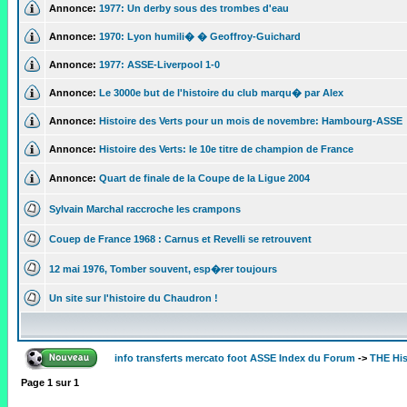
Annonce:
1977: Un derby sous des trombes d'eau
Annonce:
1970: Lyon humili� � Geoffroy-Guichard
Annonce:
1977: ASSE-Liverpool 1-0
Annonce:
Le 3000e but de l'histoire du club marqu� par Alex
Annonce:
Histoire des Verts pour un mois de novembre: Hambourg-ASSE
Annonce:
Histoire des Verts: le 10e titre de champion de France
Annonce:
Quart de finale de la Coupe de la Ligue 2004
Sylvain Marchal raccroche les crampons
Couep de France 1968 : Carnus et Revelli se retrouvent
12 mai 1976, Tomber souvent, esp�rer toujours
Un site sur l'histoire du Chaudron !
info transferts mercato foot ASSE Index du Forum
->
THE His
Page
1
sur
1