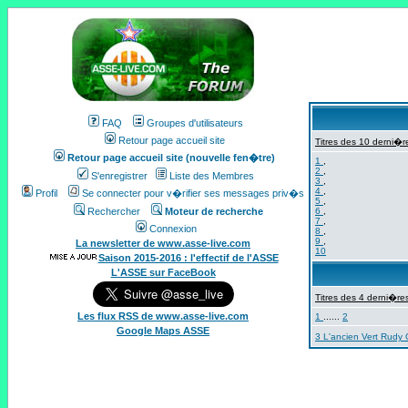
FAQ
Groupes d'utilisateurs
Retour page accueil site
Titres des 10 derni�re
Retour page accueil site (nouvelle fen�tre)
1
,
2
,
S'enregistrer
Liste des Membres
3
,
4
,
Profil
Se connecter pour v�rifier ses messages priv�s
5
,
Rechercher
Moteur de recherche
6
,
7
,
Connexion
8
,
9
,
La newsletter de www.asse-live.com
10
Saison 2015-2016 : l'effectif de l'ASSE
L'ASSE sur FaceBook
Titres des 4 derni�res
Les flux RSS de www.asse-live.com
1
......
2
Google Maps ASSE
3 L'ancien Vert Rudy