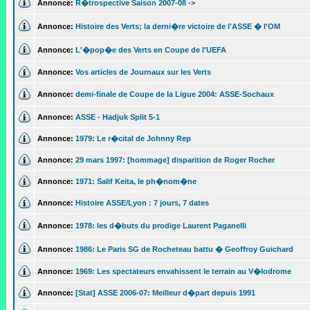
Annonce:
R�trospective Saison 2007-08 ->
Annonce:
Histoire des Verts; la derni�re victoire de l'ASSE � l'OM
Annonce:
L'�pop�e des Verts en Coupe de l'UEFA
Annonce:
Vos articles de Journaux sur les Verts
Annonce:
demi-finale de Coupe de la Ligue 2004: ASSE-Sochaux
Annonce:
ASSE - Hadjuk Split 5-1
Annonce:
1979: Le r�cital de Johnny Rep
Annonce:
29 mars 1997: [hommage] disparition de Roger Rocher
Annonce:
1971: Salif Keita, le ph�nom�ne
Annonce:
Histoire ASSE/Lyon : 7 jours, 7 dates
Annonce:
1978: les d�buts du prodige Laurent Paganelli
Annonce:
1986: Le Paris SG de Rocheteau battu � Geoffroy Guichard
Annonce:
1969: Les spectateurs envahissent le terrain au V�lodrome
Annonce:
[Stat] ASSE 2006-07: Meilleur d�part depuis 1991