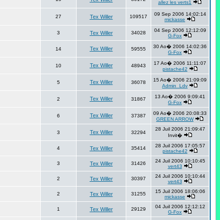
allez les verts1
09 Sep 2006 14:02:14
27
Tex Willer
109517
mickasse
04 Sep 2006 12:12:09
3
Tex Willer
34028
G-Fox
30 Ao� 2006 14:02:36
Tex Willer
14
59555
G-Fox
17 Ao� 2006 11:11:07
Tex Willer
10
48943
pistache42
15 Ao� 2006 21:09:09
Tex Willer
5
36078
Admin_Ldv
13 Ao� 2006 9:09:41
Tex Willer
2
31867
G-Fox
09 Ao� 2006 20:08:33
Tex Willer
6
37387
GREEN ARROW
28 Juil 2006 21:09:47
Tex Willer
3
32294
Invit�
28 Juil 2006 17:05:57
4
Tex Willer
35414
pistache42
24 Juil 2006 10:10:45
3
Tex Willer
31426
vert43
24 Juil 2006 10:10:44
2
Tex Willer
30397
vert43
15 Juil 2006 18:06:06
2
Tex Willer
31255
mickasse
04 Juil 2006 12:12:12
1
Tex Willer
29129
G-Fox