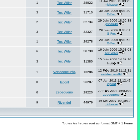
01 Juil 2006 15:03:23
1
Tex Willer
28822
mickasse
30 Juin 2006 8:08:39
3
Tex Willer
31710
G-Fox
29 Juin 2006 18:06:38
2
Tex Willer
32734
joscdu38
29 Juin 2006 8:08:01
3
Tex Willer
32327
G-Fox
20 Juin 2006 8:08:52
1
Tex Willer
29278
G-Fox
16 Juin 2006 15:03:03
6
Tex Willer
38738
Tex Willer
15 Juin 2006 14:02:16
Tex Willer
3
31380
Invit�
12 F�v 2016 11:11:31
vertdecoeur84
1
13286
vertdecoeur84
07 Jan 2011 12:12:47
0
lepont
26287
lepont
20 F�v 2008 15:03:08
zepequeno
0
29220
zepequeno
16 Mai 2007 10:10:10
9
Rivendell
44979
mickasse
Toutes les heures sont au format GMT + 1 Heure