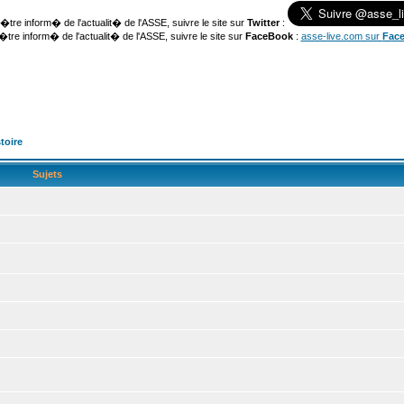
�tre inform� de l'actualit� de l'ASSE, suivre le site sur
Twitter
:
�tre inform� de l'actualit� de l'ASSE, suivre le site sur
FaceBook
:
asse-live.com sur
Fac
toire
Sujets