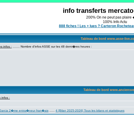
info transferts mercat
200% On ne peut pas plaire 
100% Info Actu
888 fiches ! Les + lues ? Carteron Rochet
Tableau de bord www.asse-live.
s infos :
........
Nombre d'infos ASSE sur les 48 derni�res heures :
Tableau de bord www.anciensv
 infos :
 Garcia 2�me entra�neur fran�ais
......
4 [Bilan 2025-2026] Tous les bilans et statistiques