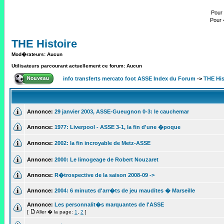
Pour 
Pour 
THE Histoire
Mod�rateurs: Aucun
Utilisateurs parcourant actuellement ce forum: Aucun
info transferts mercato foot ASSE Index du Forum
->
THE His
Annonce:
29 janvier 2003, ASSE-Gueugnon 0-3: le cauchemar
Annonce:
1977: Liverpool - ASSE 3-1, la fin d'une �poque
Annonce:
2002: la fin incroyable de Metz-ASSE
Annonce:
2000: Le limogeage de Robert Nouzaret
Annonce:
R�trospective de la saison 2008-09 ->
Annonce:
2004: 6 minutes d'arr�ts de jeu maudites � Marseille
Annonce:
Les personnalit�s marquantes de l'ASSE
[
Aller � la page:
1
,
2
]