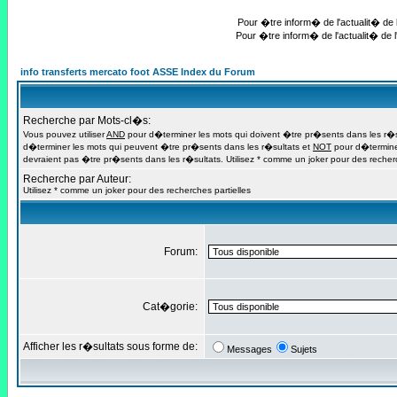
Pour �tre inform� de l'actualit� de l
Pour �tre inform� de l'actualit� de l
info transferts mercato foot ASSE Index du Forum
Recherche par Mots-cl�s:
Vous pouvez utiliser
AND
pour d�terminer les mots qui doivent �tre pr�sents dans les r�s
d�terminer les mots qui peuvent �tre pr�sents dans les r�sultats et
NOT
pour d�termine
devraient pas �tre pr�sents dans les r�sultats. Utilisez * comme un joker pour des recherc
Recherche par Auteur:
Utilisez * comme un joker pour des recherches partielles
Forum:
Cat�gorie:
Afficher les r�sultats sous forme de:
Messages
Sujets