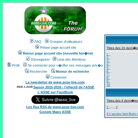
FAQ
Groupes d'utilisateurs
Retour page accueil site
Titres des 10 derni�re
Retour page accueil site (nouvelle fen�tre)
1
,
2
,
S'enregistrer
Liste des Membres
3
,
4
,
Profil
Se connecter pour v�rifier ses messages priv�s
5
,
Rechercher
Moteur de recherche
6
,
7
,
Connexion
8
,
9
,
La newsletter de www.asse-live.com
10
Saison 2015-2016 : l'effectif de l'ASSE
L'ASSE sur FaceBook
Titres des 4 derni�res
Les flux RSS de www.asse-live.com
1
......
2
Google Maps ASSE
3 L'ancien Vert Rudy