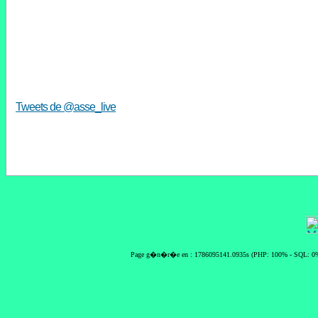
Tweets de @asse_live
Page g�n�r�e en : 1786095141.0935s (PHP: 100% - SQL: 0%)