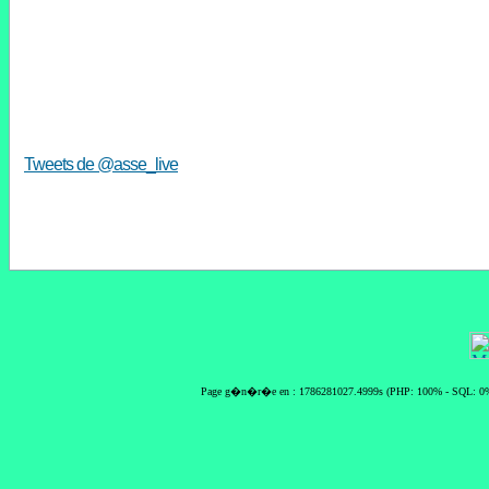
Tweets de @asse_live
Page g�n�r�e en : 1786281027.4999s (PHP: 100% - SQL: 0%)