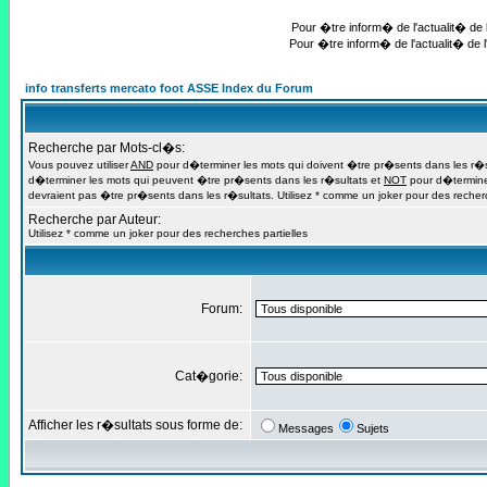
Pour �tre inform� de l'actualit� de l
Pour �tre inform� de l'actualit� de l
info transferts mercato foot ASSE Index du Forum
Recherche par Mots-cl�s:
Vous pouvez utiliser
AND
pour d�terminer les mots qui doivent �tre pr�sents dans les r�s
d�terminer les mots qui peuvent �tre pr�sents dans les r�sultats et
NOT
pour d�termine
devraient pas �tre pr�sents dans les r�sultats. Utilisez * comme un joker pour des recherc
Recherche par Auteur:
Utilisez * comme un joker pour des recherches partielles
Forum:
Cat�gorie:
Afficher les r�sultats sous forme de:
Messages
Sujets