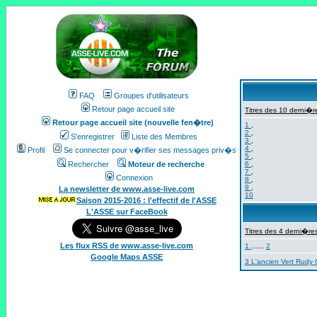
FAQ
Groupes d'utilisateurs
Retour page accueil site
Titres des 10 derni�re
Retour page accueil site (nouvelle fen�tre)
1
,
2
,
S'enregistrer
Liste des Membres
3
,
4
,
Profil
Se connecter pour v�rifier ses messages priv�s
5
,
Rechercher
Moteur de recherche
6
,
7
,
Connexion
8
,
9
,
La newsletter de www.asse-live.com
10
Saison 2015-2016 : l'effectif de l'ASSE
L'ASSE sur FaceBook
Titres des 4 derni�res
Les flux RSS de www.asse-live.com
1
......
2
Google Maps ASSE
3 L'ancien Vert Rudy