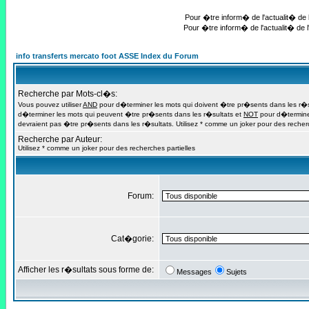
Pour �tre inform� de l'actualit� de l
Pour �tre inform� de l'actualit� de l
info transferts mercato foot ASSE Index du Forum
Recherche par Mots-cl�s:
Vous pouvez utiliser
AND
pour d�terminer les mots qui doivent �tre pr�sents dans les r�s
d�terminer les mots qui peuvent �tre pr�sents dans les r�sultats et
NOT
pour d�termine
devraient pas �tre pr�sents dans les r�sultats. Utilisez * comme un joker pour des recherc
Recherche par Auteur:
Utilisez * comme un joker pour des recherches partielles
Forum:
Cat�gorie:
Afficher les r�sultats sous forme de:
Messages
Sujets