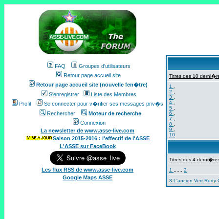
FAQ
Groupes d'utilisateurs
Retour page accueil site
Titres des 10 derni�re
Retour page accueil site (nouvelle fen�tre)
1
,
2
,
S'enregistrer
Liste des Membres
3
,
4
,
Profil
Se connecter pour v�rifier ses messages priv�s
5
,
Rechercher
Moteur de recherche
6
,
7
,
Connexion
8
,
9
,
La newsletter de www.asse-live.com
10
Saison 2015-2016 : l'effectif de l'ASSE
L'ASSE sur FaceBook
Titres des 4 derni�res
Les flux RSS de www.asse-live.com
1
......
2
Google Maps ASSE
3 L'ancien Vert Rudy