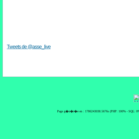
Tweets de @asse_live
Page g�n�r�e en : 1786243038.5676s (PHP: 100% - SQL: 0%)