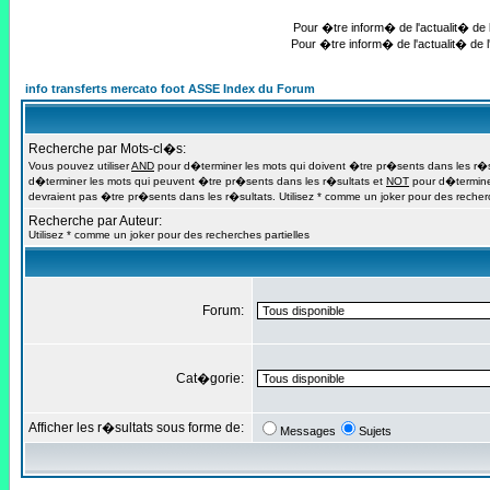
Pour �tre inform� de l'actualit� de l
Pour �tre inform� de l'actualit� de l
info transferts mercato foot ASSE Index du Forum
Recherche par Mots-cl�s:
Vous pouvez utiliser
AND
pour d�terminer les mots qui doivent �tre pr�sents dans les r�s
d�terminer les mots qui peuvent �tre pr�sents dans les r�sultats et
NOT
pour d�termine
devraient pas �tre pr�sents dans les r�sultats. Utilisez * comme un joker pour des recherc
Recherche par Auteur:
Utilisez * comme un joker pour des recherches partielles
Forum:
Cat�gorie:
Afficher les r�sultats sous forme de:
Messages
Sujets