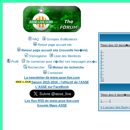
FAQ
Groupes d'utilisateurs
Retour page accueil site
Titres des 10 derni�re
Retour page accueil site (nouvelle fen�tre)
1
,
2
,
S'enregistrer
Liste des Membres
3
,
4
,
Profil
Se connecter pour v�rifier ses messages priv�s
5
,
Rechercher
Moteur de recherche
6
,
7
,
Connexion
8
,
9
,
La newsletter de www.asse-live.com
10
Saison 2015-2016 : l'effectif de l'ASSE
L'ASSE sur FaceBook
Titres des 4 derni�res
Les flux RSS de www.asse-live.com
1
......
2
Google Maps ASSE
3 L'ancien Vert Rudy