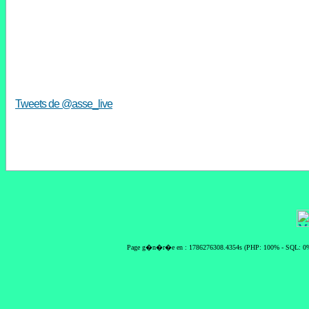
Tweets de @asse_live
Page g�n�r�e en : 1786276308.4354s (PHP: 100% - SQL: 0%)