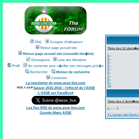
FAQ
Groupes d'utilisateurs
Retour page accueil site
Titres des 10 derni�re
Retour page accueil site (nouvelle fen�tre)
1
,
2
,
S'enregistrer
Liste des Membres
3
,
4
,
Profil
Se connecter pour v�rifier ses messages priv�s
5
,
Rechercher
Moteur de recherche
6
,
7
,
Connexion
8
,
9
,
La newsletter de www.asse-live.com
10
Saison 2015-2016 : l'effectif de l'ASSE
L'ASSE sur FaceBook
Titres des 4 derni�res
Les flux RSS de www.asse-live.com
1
......
2
Google Maps ASSE
3 L'ancien Vert Rudy