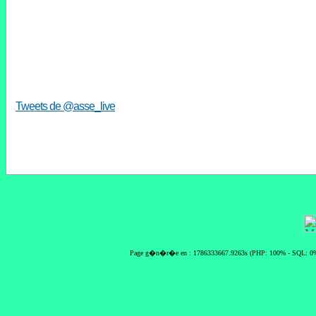
Tweets de @asse_live
Page g�n�r�e en : 1786333667.9263s (PHP: 100% - SQL: 0%)