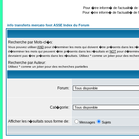
Pour �tre inform� de l'actualit� de l
Pour �tre inform� de l'actualit� de l
info transferts mercato foot ASSE Index du Forum
Recherche par Mots-cl�s:
Vous pouvez utiliser
AND
pour d�terminer les mots qui doivent �tre pr�sents dans les r�s
d�terminer les mots qui peuvent �tre pr�sents dans les r�sultats et
NOT
pour d�termine
devraient pas �tre pr�sents dans les r�sultats. Utilisez * comme un joker pour des recherc
Recherche par Auteur:
Utilisez * comme un joker pour des recherches partielles
Forum:
Cat�gorie:
Afficher les r�sultats sous forme de:
Messages
Sujets