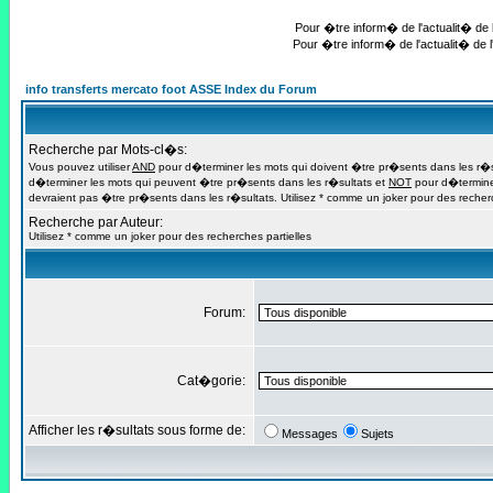
Pour �tre inform� de l'actualit� de l
Pour �tre inform� de l'actualit� de l
info transferts mercato foot ASSE Index du Forum
Recherche par Mots-cl�s:
Vous pouvez utiliser
AND
pour d�terminer les mots qui doivent �tre pr�sents dans les r�s
d�terminer les mots qui peuvent �tre pr�sents dans les r�sultats et
NOT
pour d�termine
devraient pas �tre pr�sents dans les r�sultats. Utilisez * comme un joker pour des recherc
Recherche par Auteur:
Utilisez * comme un joker pour des recherches partielles
Forum:
Cat�gorie:
Afficher les r�sultats sous forme de:
Messages
Sujets