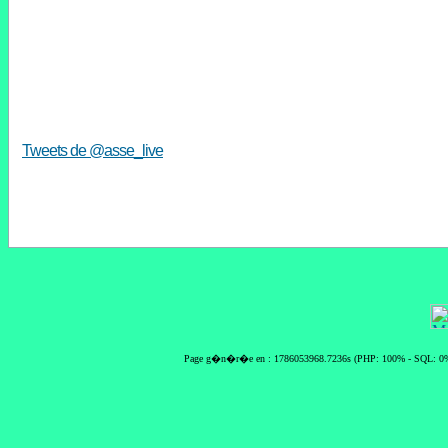
Tweets de @asse_live
Page g�n�r�e en : 1786053968.7236s (PHP: 100% - SQL: 0%)