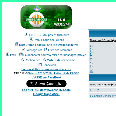
FAQ
Groupes d'utilisateurs
Retour page accueil site
Titres des 10 derni�re
Retour page accueil site (nouvelle fen�tre)
1
,
2
,
S'enregistrer
Liste des Membres
3
,
4
,
Profil
Se connecter pour v�rifier ses messages priv�s
5
,
Rechercher
Moteur de recherche
6
,
7
,
Connexion
8
,
9
,
La newsletter de www.asse-live.com
10
Saison 2015-2016 : l'effectif de l'ASSE
L'ASSE sur FaceBook
Titres des 4 derni�res
Les flux RSS de www.asse-live.com
1
......
2
Google Maps ASSE
3 L'ancien Vert Rudy