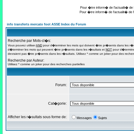
Pour �tre inform� de l'actualit� de l
Pour �tre inform� de l'actualit� de l
info transferts mercato foot ASSE Index du Forum
Recherche par Mots-cl�s:
Vous pouvez utiliser
AND
pour d�terminer les mots qui doivent �tre pr�sents dans les r�s
d�terminer les mots qui peuvent �tre pr�sents dans les r�sultats et
NOT
pour d�termine
devraient pas �tre pr�sents dans les r�sultats. Utilisez * comme un joker pour des recherc
Recherche par Auteur:
Utilisez * comme un joker pour des recherches partielles
Forum:
Cat�gorie:
Afficher les r�sultats sous forme de:
Messages
Sujets