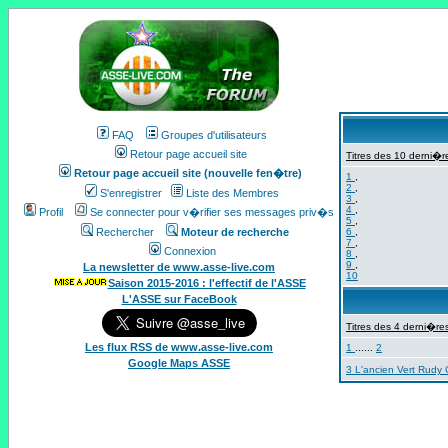
FAQ
Groupes d'utilisateurs
Retour page accueil site
Titres des 10 derni�re
Retour page accueil site (nouvelle fen�tre)
1
,
2
,
S'enregistrer
Liste des Membres
3
,
4
,
Profil
Se connecter pour v�rifier ses messages priv�s
5
,
Rechercher
Moteur de recherche
6
,
7
,
Connexion
8
,
9
,
La newsletter de www.asse-live.com
10
Saison 2015-2016 : l'effectif de l'ASSE
L'ASSE sur FaceBook
Titres des 4 derni�res
Les flux RSS de www.asse-live.com
1
......
2
Google Maps ASSE
3 L'ancien Vert Rudy