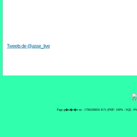
Tweets de @asse_live
Page g�n�r�e en : 1786268850.417s (PHP: 100% - SQL: 0%) 