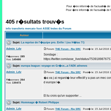
Pour �tre inform� de l'actualit� de l
Pour �tre inform� de l'actualit� de l
405 r�sultats trouv�s
info transferts mercato foot ASSE Index du Forum
Auteur
Sujet:
La reprise de l'�quipe pro. Enfin ! (ou H�las ?!)
Admin_Ldv
Forum:
THE Forum - Rip SRC
Post� le: 15 Juil 2016 
Sondage :
R�ponses:
285
https://twitter.com/asse_live/status/75391898767
Vus:
149480
Sujet:
europa league: voyage en Gr�ce...a l'AEK athenes
Admin_Ldv
Forum:
THE Forum - Rip SRC
Post� le: 15 Juil 2016 
�a va j ai regard� leur effectif y a pas un mec co
R�ponses:
264
d europe l�.
Vus:
130472
Et tu crois qu'un supporter ...
Sujet:
Hommage � Robert Philippe
Admin_Ldv
Forum:
THE Forum - Rip SRC
Post� le: 15 Juil 2016 