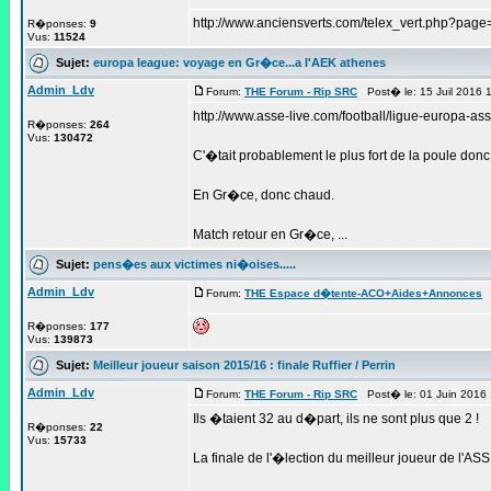
http://www.anciensverts.com/telex_vert.php?page=
R�ponses:
9
Vus:
11524
Sujet:
europa league: voyage en Gr�ce...a l'AEK athenes
Admin_Ldv
Forum:
THE Forum - Rip SRC
Post� le: 15 Juil 2016 
http://www.asse-live.com/football/ligue-europa-a
R�ponses:
264
Vus:
130472
C'�tait probablement le plus fort de la poule don
En Gr�ce, donc chaud.
Match retour en Gr�ce, ...
Sujet:
pens�es aux victimes ni�oises.....
Admin_Ldv
Forum:
THE Espace d�tente-ACO+Aides+Annonces
P
R�ponses:
177
Vus:
139873
Sujet:
Meilleur joueur saison 2015/16 : finale Ruffier / Perrin
Admin_Ldv
Forum:
THE Forum - Rip SRC
Post� le: 01 Juin 2016
Ils �taient 32 au d�part, ils ne sont plus que 2 !
R�ponses:
22
Vus:
15733
La finale de l'�lection du meilleur joueur de l'AS