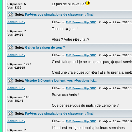
Et pas de plus-value
R�ponses:
5
Vus:
8335
Sujet:
Fa�tes vos simulations de classement final
Admin_Ldv
Forum:
THE Forum - Rip SRC
Post� le: 29 Avr 2016 
Tout est � jour !
R�ponses:
7
Vus:
10466
Alors ? Votre r�sultat ?
Sujet:
Galtier la saison de trop ?
Admin_Ldv
Forum:
THE Forum - Rip SRC
Post� le: 28 Avr 2016 
C'est clair que si je ne critiquais pas, � quoi serv
R�ponses:
1727
Vus:
629965
C'est une vraie question �a ! Et si tu prenais, me
Sujet:
Victoire 2-0 contre Lorient, vos r�actions ici...
Admin_Ldv
Forum:
THE Forum - Rip SRC
Post� le: 24 Avr 2016 
Bravo aux Verts !
R�ponses:
109
Vus:
48145
Que pensez-vous du match de Lemoine ?
Sujet:
Fa�tes vos simulations de classement final
Admin_Ldv
Forum:
THE Forum - Rip SRC
Post� le: 15 Avr 2016 
L'outil est en ligne depuis plusieurs semaines.
R�ponses:
7