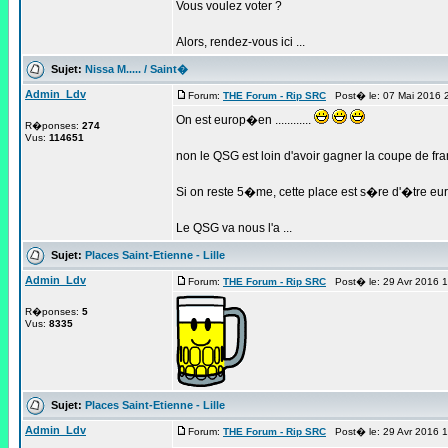
Vous voulez voter ?
Alors, rendez-vous ici ...
Sujet:
Nissa M..... / Saint�
Admin_Ldv
Forum:
THE Forum - Rip SRC
Post� le: 07 Mai 2016 
On est europ�en ............
R�ponses:
274
Vus:
114651
non le QSG est loin d'avoir gagner la coupe de fr
Si on reste 5�me, cette place est s�re d'�tre 
Le QSG va nous l'a ...
Sujet:
Places Saint-Etienne - Lille
Admin_Ldv
Forum:
THE Forum - Rip SRC
Post� le: 29 Avr 2016 
R�ponses:
5
Vus:
8335
Sujet:
Places Saint-Etienne - Lille
Admin_Ldv
Forum:
THE Forum - Rip SRC
Post� le: 29 Avr 2016 