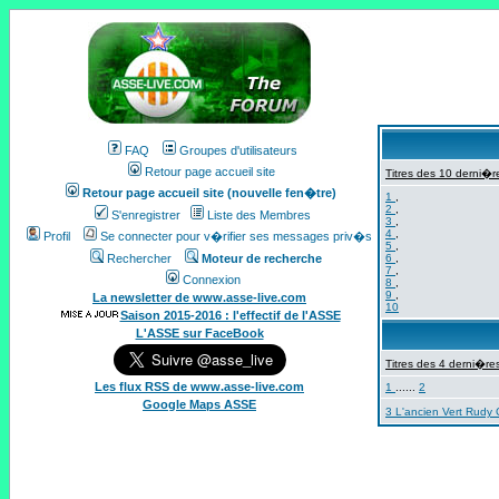
FAQ
Groupes d'utilisateurs
Retour page accueil site
Titres des 10 derni�re
Retour page accueil site (nouvelle fen�tre)
1
,
2
,
S'enregistrer
Liste des Membres
3
,
4
,
Profil
Se connecter pour v�rifier ses messages priv�s
5
,
Rechercher
Moteur de recherche
6
,
7
,
Connexion
8
,
9
,
La newsletter de www.asse-live.com
10
Saison 2015-2016 : l'effectif de l'ASSE
L'ASSE sur FaceBook
Titres des 4 derni�res
Les flux RSS de www.asse-live.com
1
......
2
Google Maps ASSE
3 L'ancien Vert Rudy