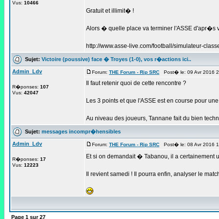
Vus:
10466
Gratuit et illimit� !
Alors � quelle place va terminer l'ASSE d'apr�s 
http://www.asse-live.com/football/simulateur-classe
Sujet:
Victoire (poussive) face � Troyes (1-0), vos r�actions ici..
Admin_Ldv
Forum:
THE Forum - Rip SRC
Post� le: 09 Avr 2016 
Il faut retenir quoi de cette rencontre ?
R�ponses:
107
Vus:
42047
Les 3 points et que l'ASSE est en course pour une
Au niveau des joueurs, Tannane fait du bien tech
Sujet:
messages incompr�hensibles
Admin_Ldv
Forum:
THE Forum - Rip SRC
Post� le: 08 Avr 2016 
Et si on demandait � Tabanou, il a certainement
R�ponses:
17
Vus:
12223
Il revient samedi ! Il pourra enfin, analyser le mat
Page
1
sur
27