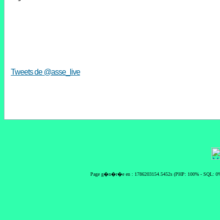
Tweets de @asse_live
Page g�n�r�e en : 1786203154.5452s (PHP: 100% - SQL: 0%)