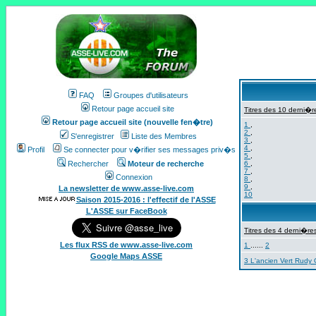
FAQ
Groupes d'utilisateurs
Retour page accueil site
Titres des 10 derni�re
Retour page accueil site (nouvelle fen�tre)
1
,
2
,
S'enregistrer
Liste des Membres
3
,
4
,
Profil
Se connecter pour v�rifier ses messages priv�s
5
,
Rechercher
Moteur de recherche
6
,
7
,
Connexion
8
,
9
,
La newsletter de www.asse-live.com
10
Saison 2015-2016 : l'effectif de l'ASSE
L'ASSE sur FaceBook
Titres des 4 derni�res
Les flux RSS de www.asse-live.com
1
......
2
Google Maps ASSE
3 L'ancien Vert Rudy