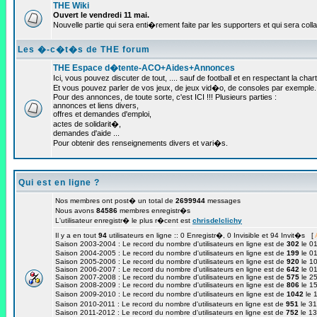
THE Wiki
Ouvert le vendredi 11 mai.
Nouvelle partie qui sera enti�rement faite par les supporters et qui sera colla
Les �-c�t�s de THE forum
THE Espace d�tente-ACO+Aides+Annonces
Ici, vous pouvez discuter de tout, .... sauf de football et en respectant la chart
Et vous pouvez parler de vos jeux, de jeux vid�o, de consoles par exemple.
Pour des annonces, de toute sorte, c'est ICI !!! Plusieurs parties :
annonces et liens divers,
offres et demandes d'emploi,
actes de solidarit�,
demandes d'aide ...
Pour obtenir des renseignements divers et vari�s.
Qui est en ligne ?
Nos membres ont post� un total de
2699944
messages
Nous avons
84586
membres enregistr�s
L'utilisateur enregistr� le plus r�cent est
chrisdelclichy
Il y a en tout
94
utilisateurs en ligne :: 0 Enregistr�, 0 Invisible et 94 Invit�s [
Saison 2003-2004 : Le record du nombre d'utilisateurs en ligne est de
302
le 0
Saison 2004-2005 : Le record du nombre d'utilisateurs en ligne est de
199
le 0
Saison 2005-2006 : Le record du nombre d'utilisateurs en ligne est de
920
le 10
Saison 2006-2007 : Le record du nombre d'utilisateurs en ligne est de
642
le 01
Saison 2007-2008 : Le record du nombre d'utilisateurs en ligne est de
575
le 25
Saison 2008-2009 : Le record du nombre d'utilisateurs en ligne est de
806
le 1
Saison 2009-2010 : Le record du nombre d'utilisateurs en ligne est de
1042
le 
Saison 2010-2011 : Le record du nombre d'utilisateurs en ligne est de
951
le 3
Saison 2011-2012 : Le record du nombre d'utilisateurs en ligne est de
752
le 1