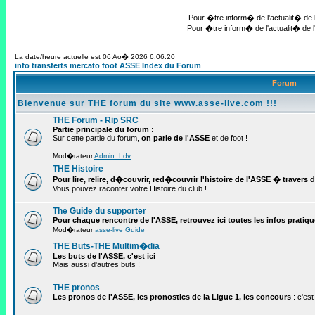
Pour �tre inform� de l'actualit� de l
Pour �tre inform� de l'actualit� de l
La date/heure actuelle est 06 Ao� 2026 6:06:20
info transferts mercato foot ASSE Index du Forum
Forum
Bienvenue sur THE forum du site www.asse-live.com !!!
THE Forum - Rip SRC
Partie principale du forum :
Sur cette partie du forum,
on parle de l'ASSE
et de foot !
Mod�rateur
Admin_Ldv
THE Histoire
Pour lire, relire, d�couvrir, red�couvrir l'histoire de l'ASSE � travers 
Vous pouvez raconter votre Histoire du club !
The Guide du supporter
Pour chaque rencontre de l'ASSE, retrouvez ici toutes les infos pratiques 
Mod�rateur
asse-live Guide
THE Buts-THE Multim�dia
Les buts de l'ASSE, c'est ici
Mais aussi d'autres buts !
THE pronos
Les pronos de l'ASSE, les pronostics de la Ligue 1, les concours
: c'est 