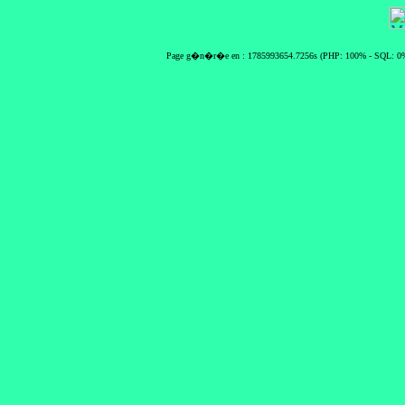
Page g�n�r�e en : 1785993654.7256s (PHP: 100% - SQL: 0%)