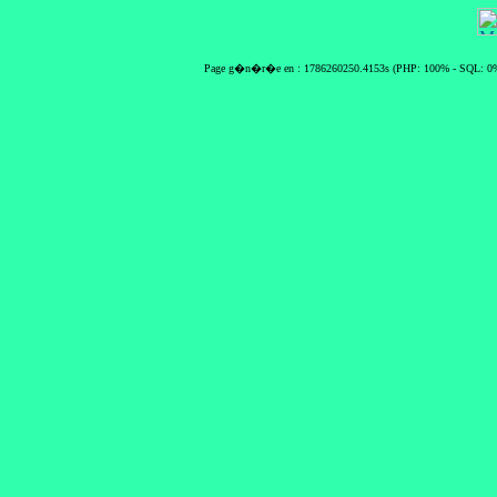
Page g�n�r�e en : 1786260250.4153s (PHP: 100% - SQL: 0%)