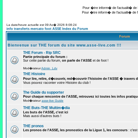
Pour �tre inform� de l'actualit� de l
Pour �tre inform� de l'actualit� de l
La date/heure actuelle est 09 Ao� 2026 8:08:24
info transferts mercato foot ASSE Index du Forum
Forum
Bienvenue sur THE forum du site www.asse-live.com !!!
THE Forum - Rip SRC
Partie principale du forum :
Sur cette partie du forum,
on parle de l'ASSE
et de foot !
Mod�rateur
Admin_Ldv
THE Histoire
Pour lire, relire, d�couvrir, red�couvrir l'histoire de l'ASSE � travers 
Vous pouvez raconter votre Histoire du club !
The Guide du supporter
Pour chaque rencontre de l'ASSE, retrouvez ici toutes les infos pratiques 
Mod�rateur
asse-live Guide
THE Buts-THE Multim�dia
Les buts de l'ASSE, c'est ici
Mais aussi d'autres buts !
THE pronos
Les pronos de l'ASSE, les pronostics de la Ligue 1, les concours
: c'est 