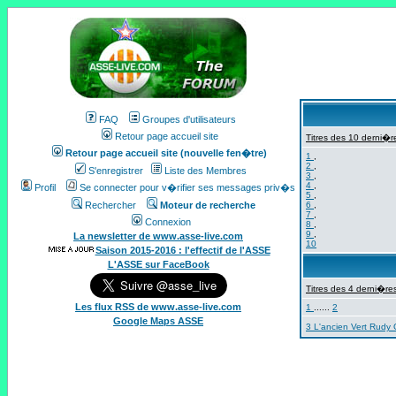
FAQ
Groupes d'utilisateurs
Retour page accueil site
Titres des 10 derni�re
Retour page accueil site (nouvelle fen�tre)
1
,
2
,
S'enregistrer
Liste des Membres
3
,
4
,
Profil
Se connecter pour v�rifier ses messages priv�s
5
,
Rechercher
Moteur de recherche
6
,
7
,
Connexion
8
,
9
,
La newsletter de www.asse-live.com
10
Saison 2015-2016 : l'effectif de l'ASSE
L'ASSE sur FaceBook
Titres des 4 derni�res
Les flux RSS de www.asse-live.com
1
......
2
Google Maps ASSE
3 L'ancien Vert Rudy