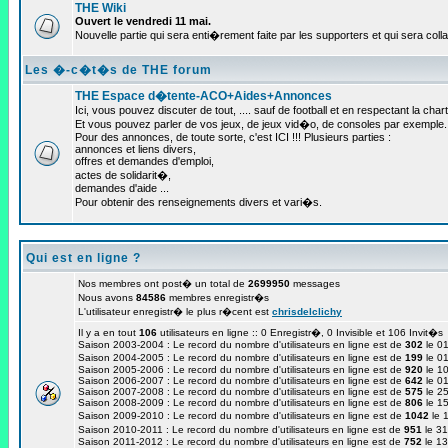
THE Wiki
Ouvert le vendredi 11 mai.
Nouvelle partie qui sera enti�rement faite par les supporters et qui sera colla
Les �-c�t�s de THE forum
THE Espace d�tente-ACO+Aides+Annonces
Ici, vous pouvez discuter de tout, .... sauf de football et en respectant la chart
Et vous pouvez parler de vos jeux, de jeux vid�o, de consoles par exemple.
Pour des annonces, de toute sorte, c'est ICI !!! Plusieurs parties :
annonces et liens divers,
offres et demandes d'emploi,
actes de solidarit�,
demandes d'aide ...
Pour obtenir des renseignements divers et vari�s.
Qui est en ligne ?
Nos membres ont post� un total de
2699950
messages
Nous avons
84586
membres enregistr�s
L'utilisateur enregistr� le plus r�cent est
chrisdelclichy
Il y a en tout
106
utilisateurs en ligne :: 0 Enregistr�, 0 Invisible et 106 Invit�
Saison 2003-2004 : Le record du nombre d'utilisateurs en ligne est de
302
le 0
Saison 2004-2005 : Le record du nombre d'utilisateurs en ligne est de
199
le 0
Saison 2005-2006 : Le record du nombre d'utilisateurs en ligne est de
920
le 10
Saison 2006-2007 : Le record du nombre d'utilisateurs en ligne est de
642
le 01
Saison 2007-2008 : Le record du nombre d'utilisateurs en ligne est de
575
le 25
Saison 2008-2009 : Le record du nombre d'utilisateurs en ligne est de
806
le 1
Saison 2009-2010 : Le record du nombre d'utilisateurs en ligne est de
1042
le 
Saison 2010-2011 : Le record du nombre d'utilisateurs en ligne est de
951
le 3
Saison 2011-2012 : Le record du nombre d'utilisateurs en ligne est de
752
le 1