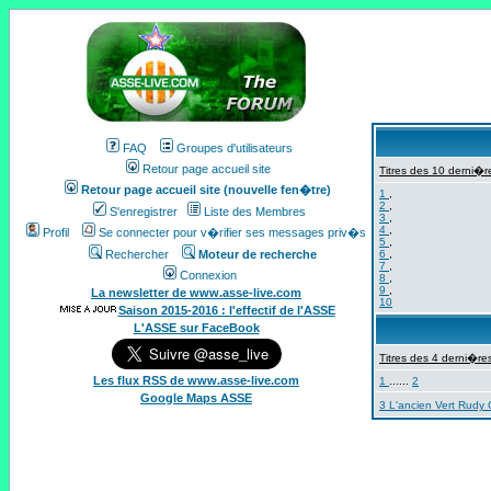
FAQ
Groupes d'utilisateurs
Retour page accueil site
Titres des 10 derni�re
Retour page accueil site (nouvelle fen�tre)
1
,
2
,
S'enregistrer
Liste des Membres
3
,
4
,
Profil
Se connecter pour v�rifier ses messages priv�s
5
,
Rechercher
Moteur de recherche
6
,
7
,
Connexion
8
,
9
,
La newsletter de www.asse-live.com
10
Saison 2015-2016 : l'effectif de l'ASSE
L'ASSE sur FaceBook
Titres des 4 derni�res
Les flux RSS de www.asse-live.com
1
......
2
Google Maps ASSE
3 L'ancien Vert Rudy