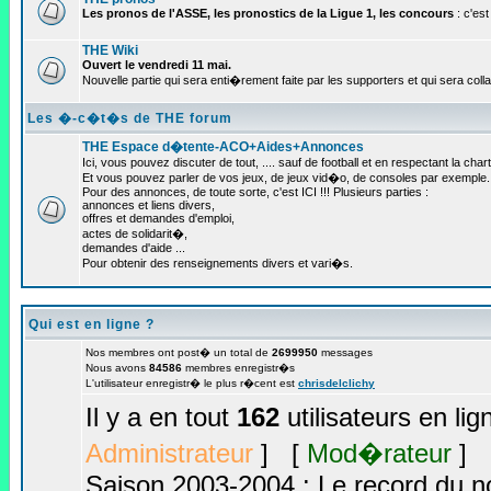
Les pronos de l'ASSE, les pronostics de la Ligue 1, les concours
: c'est 
THE Wiki
Ouvert le vendredi 11 mai.
Nouvelle partie qui sera enti�rement faite par les supporters et qui sera colla
Les �-c�t�s de THE forum
THE Espace d�tente-ACO+Aides+Annonces
Ici, vous pouvez discuter de tout, .... sauf de football et en respectant la chart
Et vous pouvez parler de vos jeux, de jeux vid�o, de consoles par exemple.
Pour des annonces, de toute sorte, c'est ICI !!! Plusieurs parties :
annonces et liens divers,
offres et demandes d'emploi,
actes de solidarit�,
demandes d'aide ...
Pour obtenir des renseignements divers et vari�s.
Qui est en ligne ?
Nos membres ont post� un total de
2699950
messages
Nous avons
84586
membres enregistr�s
L'utilisateur enregistr� le plus r�cent est
chrisdelclichy
Il y a en tout
162
utilisateurs en li
Administrateur
] [
Mod�rateur
]
Saison 2003-2004 : Le record du no