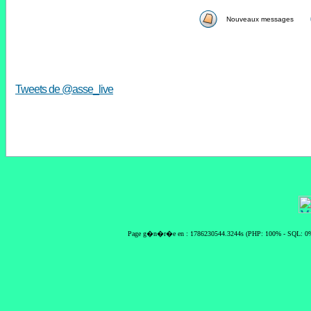
Nouveaux messages
Tweets de @asse_live
Page g�n�r�e en : 1786230544.3244s (PHP: 100% - SQL: 0%)