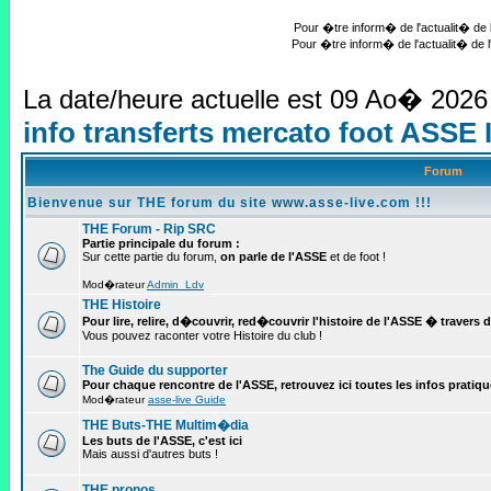
Pour �tre inform� de l'actualit� de l
Pour �tre inform� de l'actualit� de l
La date/heure actuelle est 09 Ao� 2026
info transferts mercato foot ASSE
Forum
Bienvenue sur THE forum du site www.asse-live.com !!!
THE Forum - Rip SRC
Partie principale du forum :
Sur cette partie du forum,
on parle de l'ASSE
et de foot !
Mod�rateur
Admin_Ldv
THE Histoire
Pour lire, relire, d�couvrir, red�couvrir l'histoire de l'ASSE � travers 
Vous pouvez raconter votre Histoire du club !
The Guide du supporter
Pour chaque rencontre de l'ASSE, retrouvez ici toutes les infos pratiques 
Mod�rateur
asse-live Guide
THE Buts-THE Multim�dia
Les buts de l'ASSE, c'est ici
Mais aussi d'autres buts !
THE pronos