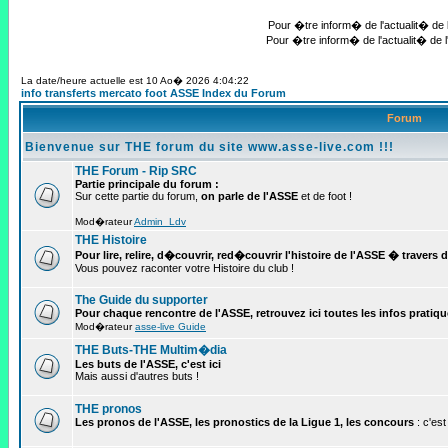
Pour �tre inform� de l'actualit� de l
Pour �tre inform� de l'actualit� de l
La date/heure actuelle est 10 Ao� 2026 4:04:22
info transferts mercato foot ASSE Index du Forum
Forum
Bienvenue sur THE forum du site www.asse-live.com !!!
THE Forum - Rip SRC
Partie principale du forum :
Sur cette partie du forum,
on parle de l'ASSE
et de foot !
Mod�rateur
Admin_Ldv
THE Histoire
Pour lire, relire, d�couvrir, red�couvrir l'histoire de l'ASSE � travers 
Vous pouvez raconter votre Histoire du club !
The Guide du supporter
Pour chaque rencontre de l'ASSE, retrouvez ici toutes les infos pratiques 
Mod�rateur
asse-live Guide
THE Buts-THE Multim�dia
Les buts de l'ASSE, c'est ici
Mais aussi d'autres buts !
THE pronos
Les pronos de l'ASSE, les pronostics de la Ligue 1, les concours
: c'est 