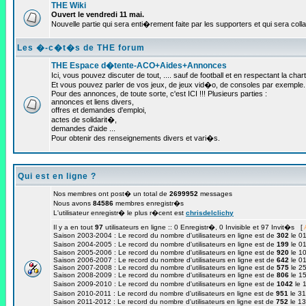
THE Wiki
Ouvert le vendredi 11 mai.
Nouvelle partie qui sera enti�rement faite par les supporters et qui sera colla
Les �-c�t�s de THE forum
THE Espace d�tente-ACO+Aides+Annonces
Ici, vous pouvez discuter de tout, .... sauf de football et en respectant la chart
Et vous pouvez parler de vos jeux, de jeux vid�o, de consoles par exemple.
Pour des annonces, de toute sorte, c'est ICI !!! Plusieurs parties :
annonces et liens divers,
offres et demandes d'emploi,
actes de solidarit�,
demandes d'aide ...
Pour obtenir des renseignements divers et vari�s.
Qui est en ligne ?
Nos membres ont post� un total de
2699952
messages
Nous avons
84586
membres enregistr�s
L'utilisateur enregistr� le plus r�cent est
chrisdelclichy
Il y a en tout
97
utilisateurs en ligne :: 0 Enregistr�, 0 Invisible et 97 Invit�s [
Saison 2003-2004 : Le record du nombre d'utilisateurs en ligne est de
302
le 0
Saison 2004-2005 : Le record du nombre d'utilisateurs en ligne est de
199
le 0
Saison 2005-2006 : Le record du nombre d'utilisateurs en ligne est de
920
le 10
Saison 2006-2007 : Le record du nombre d'utilisateurs en ligne est de
642
le 01
Saison 2007-2008 : Le record du nombre d'utilisateurs en ligne est de
575
le 25
Saison 2008-2009 : Le record du nombre d'utilisateurs en ligne est de
806
le 1
Saison 2009-2010 : Le record du nombre d'utilisateurs en ligne est de
1042
le 
Saison 2010-2011 : Le record du nombre d'utilisateurs en ligne est de
951
le 3
Saison 2011-2012 : Le record du nombre d'utilisateurs en ligne est de
752
le 1