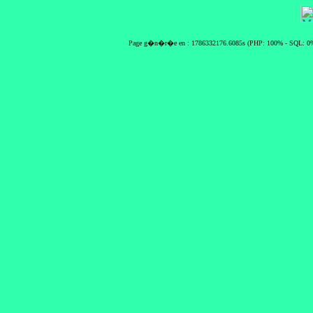
Page g�n�r�e en : 1786332176.6085s (PHP: 100% - SQL: 0%)