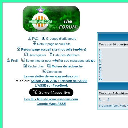
FAQ
Groupes d'utilisateurs
Retour page accueil site
Titres des 10 derni�re
Retour page accueil site (nouvelle fen�tre)
1
,
2
,
S'enregistrer
Liste des Membres
3
,
4
,
Profil
Se connecter pour v�rifier ses messages priv�s
5
,
Rechercher
Moteur de recherche
6
,
7
,
Connexion
8
,
9
,
La newsletter de www.asse-live.com
10
Saison 2015-2016 : l'effectif de l'ASSE
L'ASSE sur FaceBook
Titres des 4 derni�res
Les flux RSS de www.asse-live.com
1
......
2
Google Maps ASSE
3 L'ancien Vert Rudy