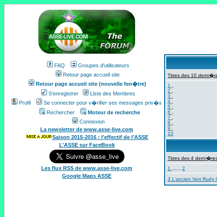
FAQ
Groupes d'utilisateurs
Retour page accueil site
Titres des 10 derni�re
Retour page accueil site (nouvelle fen�tre)
1
,
2
,
S'enregistrer
Liste des Membres
3
,
4
,
Profil
Se connecter pour v�rifier ses messages priv�s
5
,
Rechercher
Moteur de recherche
6
,
7
,
Connexion
8
,
9
,
La newsletter de www.asse-live.com
10
Saison 2015-2016 : l'effectif de l'ASSE
L'ASSE sur FaceBook
Titres des 4 derni�res
Les flux RSS de www.asse-live.com
1
......
2
Google Maps ASSE
3 L'ancien Vert Rudy