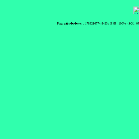
Page g�n�r�e en : 1786216774.8423s (PHP: 100% - SQL: 0%)