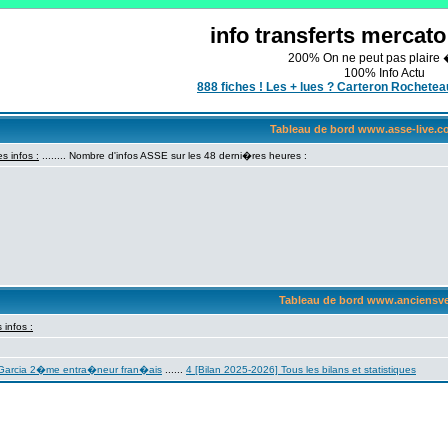
info transferts mercat
200% On ne peut pas plaire 
100% Info Actu
888 fiches ! Les + lues ? Carteron Rochet
Tableau de bord www.asse-live.
s infos :
........
Nombre d'infos ASSE sur les 48 derni�res heures :
Tableau de bord www.anciensv
 infos :
 Garcia 2�me entra�neur fran�ais
......
4 [Bilan 2025-2026] Tous les bilans et statistiques