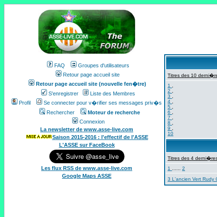
FAQ
Groupes d'utilisateurs
Retour page accueil site
Titres des 10 derni�re
Retour page accueil site (nouvelle fen�tre)
1
,
2
,
S'enregistrer
Liste des Membres
3
,
4
,
Profil
Se connecter pour v�rifier ses messages priv�s
5
,
Rechercher
Moteur de recherche
6
,
7
,
Connexion
8
,
9
,
La newsletter de www.asse-live.com
10
Saison 2015-2016 : l'effectif de l'ASSE
L'ASSE sur FaceBook
Titres des 4 derni�res
Les flux RSS de www.asse-live.com
1
......
2
Google Maps ASSE
3 L'ancien Vert Rudy