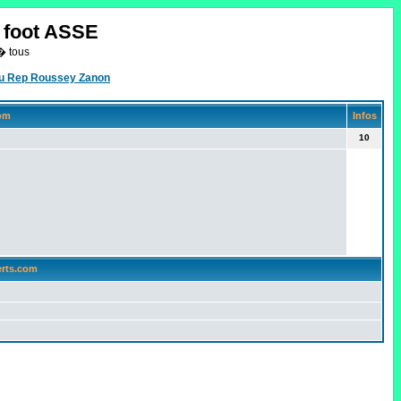
o foot ASSE
� tous
eau Rep Roussey Zanon
com
Infos
10
erts.com