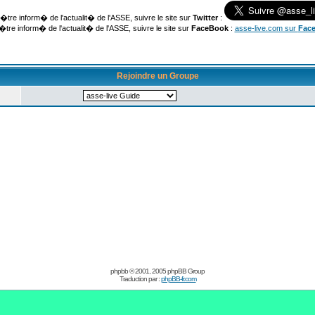
�tre inform� de l'actualit� de l'ASSE, suivre le site sur
Twitter
:
�tre inform� de l'actualit� de l'ASSE, suivre le site sur
FaceBook
:
asse-live.com sur
Fac
Rejoindre un Groupe
phpbb © 2001, 2005 phpBB Group
Traduction par :
phpBB-fr.com