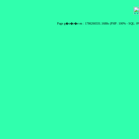
Page g�n�r�e en : 1786260331.1688s (PHP: 100% - SQL: 0%)