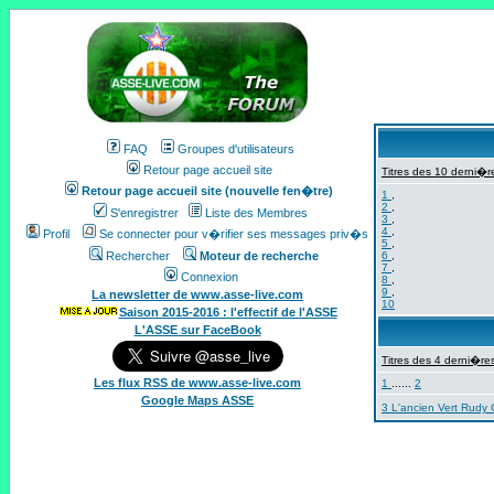
FAQ
Groupes d'utilisateurs
Retour page accueil site
Titres des 10 derni�re
Retour page accueil site (nouvelle fen�tre)
1
,
2
,
S'enregistrer
Liste des Membres
3
,
4
,
Profil
Se connecter pour v�rifier ses messages priv�s
5
,
Rechercher
Moteur de recherche
6
,
7
,
Connexion
8
,
9
,
La newsletter de www.asse-live.com
10
Saison 2015-2016 : l'effectif de l'ASSE
L'ASSE sur FaceBook
Titres des 4 derni�res
Les flux RSS de www.asse-live.com
1
......
2
Google Maps ASSE
3 L'ancien Vert Rudy