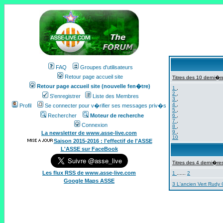
FAQ
Groupes d'utilisateurs
Retour page accueil site
Titres des 10 derni�re
Retour page accueil site (nouvelle fen�tre)
1
,
2
,
S'enregistrer
Liste des Membres
3
,
4
,
Profil
Se connecter pour v�rifier ses messages priv�s
5
,
Rechercher
Moteur de recherche
6
,
7
,
Connexion
8
,
9
,
La newsletter de www.asse-live.com
10
Saison 2015-2016 : l'effectif de l'ASSE
L'ASSE sur FaceBook
Titres des 4 derni�res
Les flux RSS de www.asse-live.com
1
......
2
Google Maps ASSE
3 L'ancien Vert Rudy