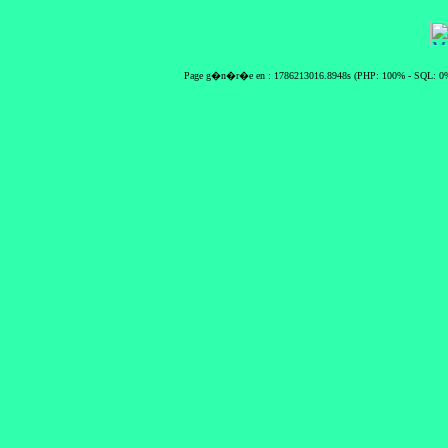
Page g�n�r�e en : 1786213016.8948s (PHP: 100% - SQL: 0%)