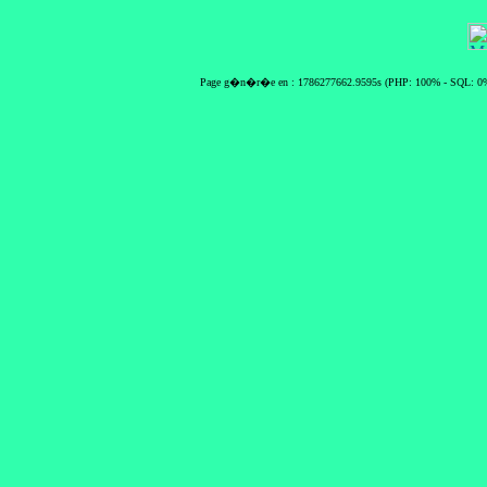
Page g�n�r�e en : 1786277662.9595s (PHP: 100% - SQL: 0%)