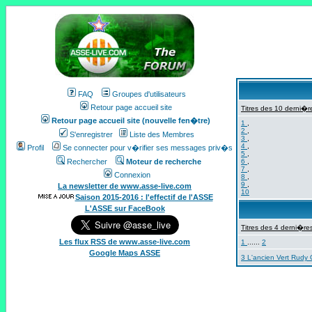
FAQ
Groupes d'utilisateurs
Retour page accueil site
Titres des 10 derni�re
Retour page accueil site (nouvelle fen�tre)
1
,
2
,
S'enregistrer
Liste des Membres
3
,
4
,
Profil
Se connecter pour v�rifier ses messages priv�s
5
,
Rechercher
Moteur de recherche
6
,
7
,
Connexion
8
,
9
,
La newsletter de www.asse-live.com
10
Saison 2015-2016 : l'effectif de l'ASSE
L'ASSE sur FaceBook
Titres des 4 derni�res
Les flux RSS de www.asse-live.com
1
......
2
Google Maps ASSE
3 L'ancien Vert Rudy