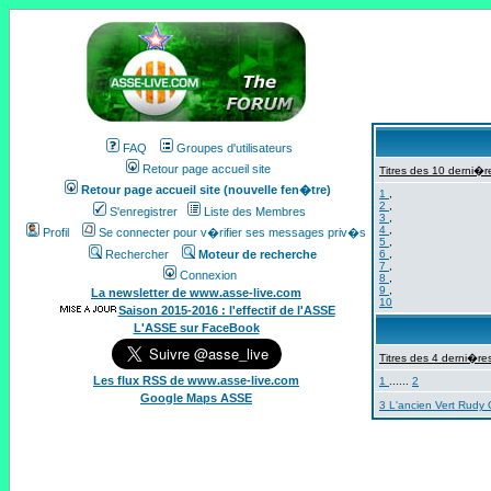
FAQ
Groupes d'utilisateurs
Retour page accueil site
Titres des 10 derni�re
Retour page accueil site (nouvelle fen�tre)
1
,
2
,
S'enregistrer
Liste des Membres
3
,
4
,
Profil
Se connecter pour v�rifier ses messages priv�s
5
,
Rechercher
Moteur de recherche
6
,
7
,
Connexion
8
,
9
,
La newsletter de www.asse-live.com
10
Saison 2015-2016 : l'effectif de l'ASSE
L'ASSE sur FaceBook
Titres des 4 derni�res
Les flux RSS de www.asse-live.com
1
......
2
Google Maps ASSE
3 L'ancien Vert Rudy