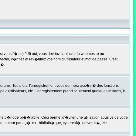
 vous l'�tes) ? Si oui, vous devriez contacter le webmestre ou
ter, v�rifiez et rev�rifiez vos nom d'utilisateur et mot de passe. C'est
r�.
 forums. Toutefois, l'enregistrement vous donnera acc�s � des fonctions
e d'utilisateurs, etc. L'enregistrement prend seulement quelques instants, il
 p�riode pr��tablie. Ceci permet d'�viter une utilisation abusive de votre
dinateur partag�, ex : biblioth�que, cybercaf�, universit�, etc.