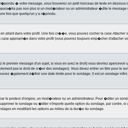
ondu � votre message, vous trouverez un petit morceau de texte en dessous de v
appara�tra pas non plus si un mod�rateur ou un administrateur �dite le message (i
 une fois que quelqu'un y a r�pondu.
n allant dans votre profil. Une fois cr��e, vous pouvez cocher la case
Attacher 
 case appropri�e dans votre profil (vous pourrez toujours emp�cher d'attacher vo
 le premier message d'un sujet, si vous en avez le droit) vous devriez apercevoir 
ablement pas le droit de cr�er des sondages). Vous devez entrer un titre pour le s
pouvez �galement d�finir une date limite pour le sondage, 0 est un sondage infini. I
 posteur d'origine, un mod�rateur ou un administrateur. Pour �diter un sondage, 
upprimer le sondage ou �diter n'importe quelle option du sondage, par contre, s
sondages en modifiant les options au milieu de la dur�e du sondage.