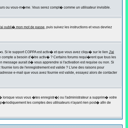
eurs ou vous-m�me. Vous serez compt� comme un utilisateur invisible.
'ai oubli� mon mot de passe
, puis suivez les instructions et vous devriez
�s. Si le support COPPA est activ� et que vous avez cliqu� sur le lien
J'ai
re compte a besoin d'�tre activ� ? Certains forums requi�rent que tous les
 message aurait d� vous apprendre si l'activation est requise ou non. Si
fournie lors de l'enregistrement est valide ? L'une des raisons pour
'adresse e-mail que vous avez fournie est valide, essayez alors de contacter
y� lorsque vous vous �tes enregistr�) ou l'administrateur a supprim� votre
 p�riodiquement les comptes des utilisateurs n'ayant rien post� afin de