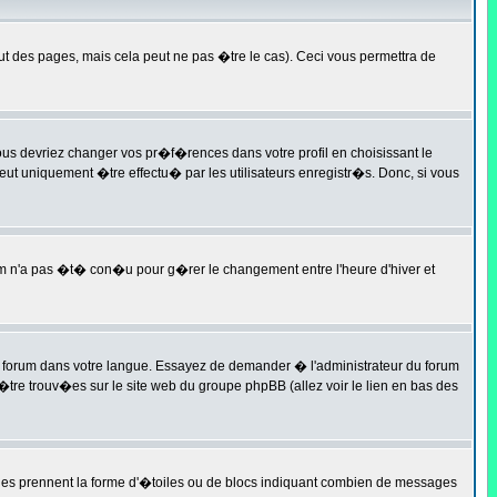
des pages, mais cela peut ne pas �tre le cas). Ceci vous permettra de
 vous devriez changer vos pr�f�rences dans votre profil en choisissant le
peut uniquement �tre effectu� par les utilisateurs enregistr�s. Donc, si vous
orum n'a pas �t� con�u pour g�rer le changement entre l'heure d'hiver et
t ce forum dans votre langue. Essayez de demander � l'administrateur du forum
t �tre trouv�es sur le site web du groupe phpBB (allez voir le lien en bas des
lles prennent la forme d'�toiles ou de blocs indiquant combien de messages