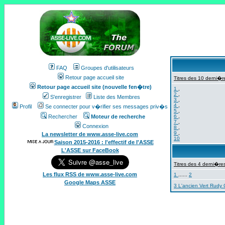
FAQ
Groupes d'utilisateurs
Retour page accueil site
Titres des 10 derni�re
Retour page accueil site (nouvelle fen�tre)
1
,
2
,
S'enregistrer
Liste des Membres
3
,
4
,
Profil
Se connecter pour v�rifier ses messages priv�s
5
,
Rechercher
Moteur de recherche
6
,
7
,
Connexion
8
,
9
,
La newsletter de www.asse-live.com
10
Saison 2015-2016 : l'effectif de l'ASSE
L'ASSE sur FaceBook
Titres des 4 derni�res
Les flux RSS de www.asse-live.com
1
......
2
Google Maps ASSE
3 L'ancien Vert Rudy