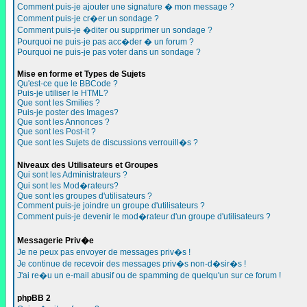
Comment puis-je ajouter une signature � mon message ?
Comment puis-je cr�er un sondage ?
Comment puis-je �diter ou supprimer un sondage ?
Pourquoi ne puis-je pas acc�der � un forum ?
Pourquoi ne puis-je pas voter dans un sondage ?
Mise en forme et Types de Sujets
Qu'est-ce que le BBCode ?
Puis-je utiliser le HTML?
Que sont les Smilies ?
Puis-je poster des Images?
Que sont les Annonces ?
Que sont les Post-it ?
Que sont les Sujets de discussions verrouill�s ?
Niveaux des Utilisateurs et Groupes
Qui sont les Administrateurs ?
Qui sont les Mod�rateurs?
Que sont les groupes d'utilisateurs ?
Comment puis-je joindre un groupe d'utilisateurs ?
Comment puis-je devenir le mod�rateur d'un groupe d'utilisateurs ?
Messagerie Priv�e
Je ne peux pas envoyer de messages priv�s !
Je continue de recevoir des messages priv�s non-d�sir�s !
J'ai re�u un e-mail abusif ou de spamming de quelqu'un sur ce forum !
phpBB 2