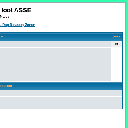
o foot ASSE
� tous
eau Rep Roussey Zanon
com
Infos
10
erts.com