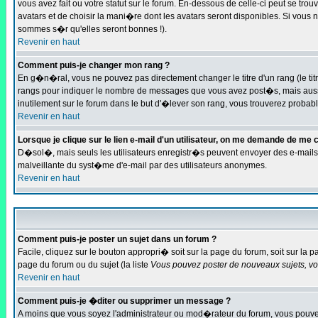
vous avez fait ou votre statut sur le forum. En-dessous de celle-ci peut se t
avatars et de choisir la mani�re dont les avatars seront disponibles. Si vous 
sommes s�r qu'elles seront bonnes !).
Revenir en haut
Comment puis-je changer mon rang ?
En g�n�ral, vous ne pouvez pas directement changer le titre d'un rang (le titre
rangs pour indiquer le nombre de messages que vous avez post�s, mais aussi po
inutilement sur le forum dans le but d'�lever son rang, vous trouverez prob
Revenir en haut
Lorsque je clique sur le lien e-mail d'un utilisateur, on me demande de me 
D�sol�, mais seuls les utilisateurs enregistr�s peuvent envoyer des e-mails � 
malveillante du syst�me d'e-mail par des utilisateurs anonymes.
Revenir en haut
Comment puis-je poster un sujet dans un forum ?
Facile, cliquez sur le bouton appropri� soit sur la page du forum, soit sur la 
page du forum ou du sujet (la liste
Vous pouvez poster de nouveaux sujets, vou
Revenir en haut
Comment puis-je �diter ou supprimer un message ?
A moins que vous soyez l'administrateur ou mod�rateur du forum, vous pouv