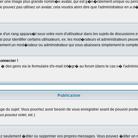
rouver une image plus grande nomm�e avatar, qui est g�n�ralement unique ou person
ne pouvez pas utilisez un avatar, cela voudra alors dire que l'administrateur en a 
 d'un rang appara�t sous votre nom d'utilisateur dans les sujets de discussions et 
ur identifier certains utilisateurs, ex: les mod�rateurs et administrateurs peuven
ablement un mod�rateur ou administrateur qui vous abaissera simplement le compt
connecter !
des gens via le formulaire d'e-mail int�gr� au forum (dans le cas o� l'administrate
Publication
page du sujet. Vous pourriez avoir besoin de vous enregistrer avant de pouvoir poste
s pouvez voter, etc.
)
ez seulement �diter ou supprimer vos propres messages. Vous pouvez �diter un m