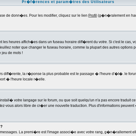
Pr�f�rences et param�tres des Utilisateurs
e de donn�es. Pour les modifier, cliquez sur le lien
Profil
(g�n�ralement en haut 
t les heures affich�es dans un fuseau horaire diff�rent du votre. Si c'est le cas,
Veuillez noter que changer le fuseau horaire, comme la plupart des autres options 
e jeu de mots !
ours diff�rente, la r�ponse la plus probable est le passage � l'heure d'�t�. le f
rt � l'heure locale r�elle.
s install� votre langage sur le forum, ou que soit quelqu'un n'a pas encore tradui
sentez-vous alors libre de cr�er une nouvelle traduction. Plus d'informations peuven
 ?
 des messages. La premi�re est l'image associ�e avec votre rang, g�n�rallement e