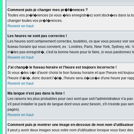
Comment puis-je changer mes pr�f�rences ?
Toutes vos pr�f�rences (si vous �tes enregistr�s) sont stock�es dans la bas
changer toutes vos pr�f�rences.
Revenir en haut
Les heures ne sont pas correctes !
Les heures sont certainement correctes, toutefois, ce que vous pouvez voir son
fuseau horaire qui vous convient, ex : Londres, Paris, New York, Sydney, etc. 
n'�tes pas enregistr�, c'est la bonne heure pour le faire, si vous pardonnez l
Revenir en haut
J'ai chang� le fuseau horaire et l'heure est toujours incorrecte !
Si vous �tes s�r d'avoir choisi le bon fuseau horaire et que l'heure est touj
l'heure d'�t�, donc durant l'�t�, l'heure sera d�cal�e d'une heure par rappo
Revenir en haut
Ma langue n'est pas dans la liste !
Les raisons les plus probables pour ceci sont que soit l'administrateur n'a pa
s'il peut installer le pack de langue dont vous avez besoin, s'il n'existe pas 
pages).
Revenir en haut
Comment puis-je montrer une image en-dessous de mon nom d'utilisateur
Il peut y avoir deux images sous votre nom d'utilisateur lorsque vous lisez