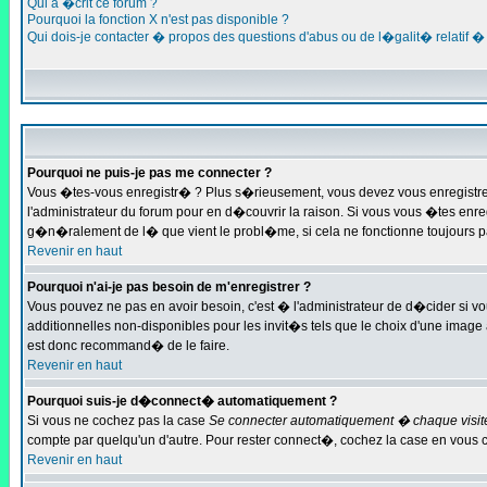
Qui a �crit ce forum ?
Pourquoi la fonction X n'est pas disponible ?
Qui dois-je contacter � propos des questions d'abus ou de l�galit� relatif �
Pourquoi ne puis-je pas me connecter ?
Vous �tes-vous enregistr� ? Plus s�rieusement, vous devez vous enregistrer 
l'administrateur du forum pour en d�couvrir la raison. Si vous vous �tes enre
g�n�ralement de l� que vient le probl�me, si cela ne fonctionne toujours pas
Revenir en haut
Pourquoi n'ai-je pas besoin de m'enregistrer ?
Vous pouvez ne pas en avoir besoin, c'est � l'administrateur de d�cider si v
additionnelles non-disponibles pour les invit�s tels que le choix d'une image 
est donc recommand� de le faire.
Revenir en haut
Pourquoi suis-je d�connect� automatiquement ?
Si vous ne cochez pas la case
Se connecter automatiquement � chaque visit
compte par quelqu'un d'autre. Pour rester connect�, cochez la case en vous 
Revenir en haut