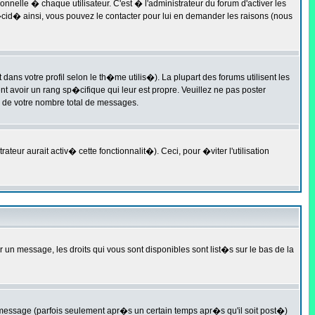
nelle � chaque utilisateur. C'est � l'administrateur du forum d'activer les
d�cid� ainsi, vous pouvez le contacter pour lui en demander les raisons (nous
dans votre profil selon le th�me utilis�). La plupart des forums utilisent les
t avoir un rang sp�cifique qui leur est propre. Veuillez ne pas poster
e de votre nombre total de messages.
ur aurait activ� cette fonctionnalit�). Ceci, pour �viter l'utilisation
r un message, les droits qui vous sont disponibles sont list�s sur le bas de la
essage (parfois seulement apr�s un certain temps apr�s qu'il soit post�)