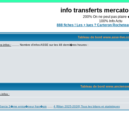
info transferts mercat
200% On ne peut pas plaire 
100% Info Actu
888 fiches ! Les + lues ? Carteron Rochet
Tableau de bord www.asse-live.
s infos :
........
Nombre d'infos ASSE sur les 48 derni�res heures :
Tableau de bord www.anciensv
 infos :
 Garcia 2�me entra�neur fran�ais
......
4 [Bilan 2025-2026] Tous les bilans et statistiques