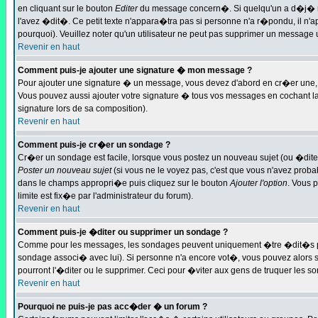
en cliquant sur le bouton
Editer
du message concern�. Si quelqu'un a d�j� r�p
l'avez �dit�. Ce petit texte n'appara�tra pas si personne n'a r�pondu, il n'
pourquoi). Veuillez noter qu'un utilisateur ne peut pas supprimer un message
Revenir en haut
Comment puis-je ajouter une signature � mon message ?
Pour ajouter une signature � un message, vous devez d'abord en cr�er une, e
Vous pouvez aussi ajouter votre signature � tous vos messages en cochant la
signature lors de sa composition).
Revenir en haut
Comment puis-je cr�er un sondage ?
Cr�er un sondage est facile, lorsque vous postez un nouveau sujet (ou �ditez
Poster un nouveau sujet
(si vous ne le voyez pas, c'est que vous n'avez prob
dans le champs appropri�e puis cliquez sur le bouton
Ajouter l'option
. Vous 
limite est fix�e par l'administrateur du forum).
Revenir en haut
Comment puis-je �diter ou supprimer un sondage ?
Comme pour les messages, les sondages peuvent uniquement �tre �dit�s par le
sondage associ� avec lui). Si personne n'a encore vot�, vous pouvez alors s
pourront l'�diter ou le supprimer. Ceci pour �viter aux gens de truquer les 
Revenir en haut
Pourquoi ne puis-je pas acc�der � un forum ?