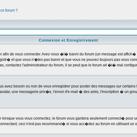
 ce forum ?
Connexion et Enregistrement
afin de vous connecter. Avez-vous �t� banni du forum (un message est affich� si
gistr� et que vous n'�tes pas banni et que vous ne pouvez toujours pas vous connec
, contactez l'administrateur du forum, il se peut que le forum ait �t� mal configu
ous avez besoin ou non de vous enregistrer pour poster des messages sur certains
avatar, une messagerie priv�e, l'envoi d'e-mail � des amis, l'inscription � un group
e
lorsque vous vous connectez, le forum vous gardera seulement connect� pour une
connectant, ceci n'est pas recommand� si vous acc�dez au forum en utilisant un or