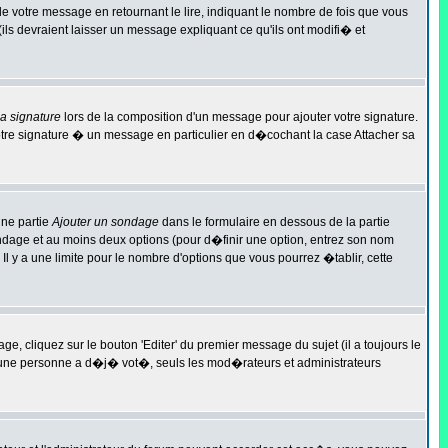
otre message en retournant le lire, indiquant le nombre de fois que vous
ls devraient laisser un message expliquant ce qu'ils ont modifi� et
sa signature
lors de la composition d'un message pour ajouter votre signature.
tre signature � un message en particulier en d�cochant la case Attacher sa
une partie
Ajouter un sondage
dans le formulaire en dessous de la partie
ondage et au moins deux options (pour d�finir une option, entrez son nom
l y a une limite pour le nombre d'options que vous pourrez �tablir, cette
cliquez sur le bouton 'Editer' du premier message du sujet (il a toujours le
i une personne a d�j� vot�, seuls les mod�rateurs et administrateurs