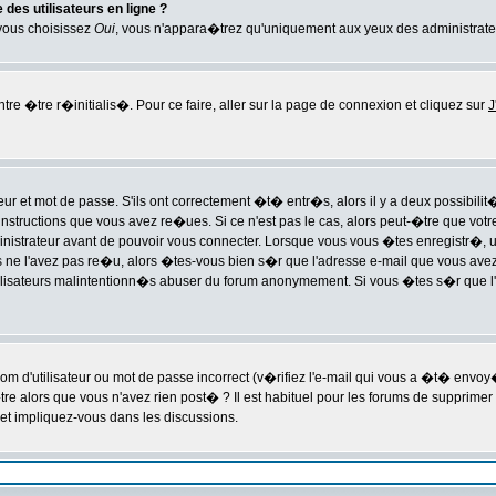
des utilisateurs en ligne ?
 vous choisissez
Oui
, vous n'appara�trez qu'uniquement aux yeux des administrat
tre �tre r�initialis�. Pour ce faire, aller sur la page de connexion et cliquez sur
J
 et mot de passe. S'ils ont correctement �t� entr�s, alors il y a deux possibilit
instructions que vous avez re�ues. Si ce n'est pas le cas, alors peut-�tre que vot
nistrateur avant de pouvoir vous connecter. Lorsque vous vous �tes enregistr�, un
ous ne l'avez pas re�u, alors �tes-vous bien s�r que l'adresse e-mail que vous avez 
s utilisateurs malintentionn�s abuser du forum anonymement. Si vous �tes s�r que l
m d'utilisateur ou mot de passe incorrect (v�rifiez l'e-mail qui vous a �t� envo
re alors que vous n'avez rien post� ? Il est habituel pour les forums de supprimer
et impliquez-vous dans les discussions.