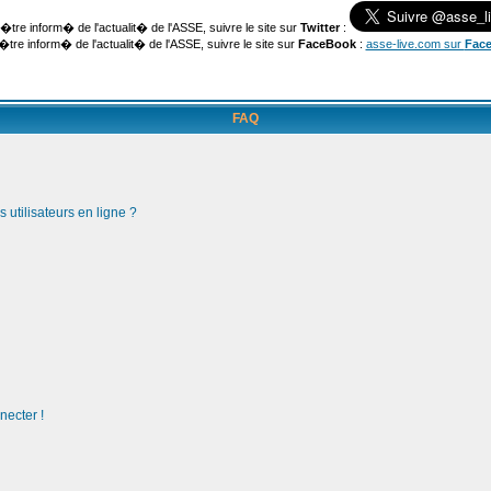
�tre inform� de l'actualit� de l'ASSE, suivre le site sur
Twitter
:
�tre inform� de l'actualit� de l'ASSE, suivre le site sur
FaceBook
:
asse-live.com sur
Fac
FAQ
 utilisateurs en ligne ?
necter !