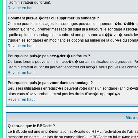
l'administrateur du forum).
Revenir en haut
Comment puis-je �diter ou supprimer un sondage ?
Comme pour les messages, les sondages peuvent uniquement �tre �dit�s par 
bouton 'Editer' du premier message du sujet (il a toujours le sondage associ
quelle option du sondage, par contre, si une personne a d�j� vot�, seuls les
truquer les sondages en modifiant les options au milieu de la dur�e du sond
Revenir en haut
Pourquoi ne puis-je pas acc�der � un forum ?
Certains forums peuvent limiter l'acc�s � certains utilisateurs ou groupes. Pou
l'administrateur du forum peuvent accorder cet acc�s, vous pouvez les contact
Revenir en haut
Pourquoi ne puis-je pas voter dans un sondage ?
Seuls les utilisateurs enregistr�s peuvent voter dans un sondage (afin d'�vit
alors vous n'avez probablement pas les droits d'acc�s appropri�s.
Revenir en haut
Mise 
Qu'est-ce que le BBCode ?
Le BBCode est une impl�mentation sp�ciale du HTML, l'activation de l'utilis
message en particulier lors de sa composition). Le BBCode en lui-m�me est sim