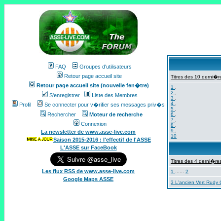
FAQ
Groupes d'utilisateurs
Retour page accueil site
Titres des 10 derni�re
Retour page accueil site (nouvelle fen�tre)
1
,
2
,
S'enregistrer
Liste des Membres
3
,
4
,
Profil
Se connecter pour v�rifier ses messages priv�s
5
,
Rechercher
Moteur de recherche
6
,
7
,
Connexion
8
,
9
,
La newsletter de www.asse-live.com
10
Saison 2015-2016 : l'effectif de l'ASSE
L'ASSE sur FaceBook
Titres des 4 derni�res
Les flux RSS de www.asse-live.com
1
......
2
Google Maps ASSE
3 L'ancien Vert Rudy