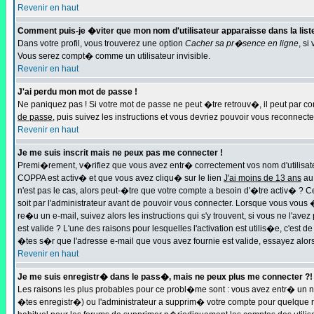
Revenir en haut
Comment puis-je �viter que mon nom d'utilisateur apparaisse dans la liste 
Dans votre profil, vous trouverez une option
Cacher sa pr�sence en ligne
, si
Vous serez compt� comme un utilisateur invisible.
Revenir en haut
J'ai perdu mon mot de passe !
Ne paniquez pas ! Si votre mot de passe ne peut �tre retrouv�, il peut par con
de passe
, puis suivez les instructions et vous devriez pouvoir vous reconnect
Revenir en haut
Je me suis inscrit mais ne peux pas me connecter !
Premi�rement, v�rifiez que vous avez entr� correctement vos nom d'utilisateur
COPPA est activ� et que vous avez cliqu� sur le lien
J'ai moins de 13 ans
au 
n'est pas le cas, alors peut-�tre que votre compte a besoin d'�tre activ� ?
soit par l'administrateur avant de pouvoir vous connecter. Lorsque vous vous 
re�u un e-mail, suivez alors les instructions qui s'y trouvent, si vous ne l'a
est valide ? L'une des raisons pour lesquelles l'activation est utilis�e, c'es
�tes s�r que l'adresse e-mail que vous avez fournie est valide, essayez alors
Revenir en haut
Je me suis enregistr� dans le pass�, mais ne peux plus me connecter ?!
Les raisons les plus probables pour ce probl�me sont : vous avez entr� un n
�tes enregistr�) ou l'administrateur a supprim� votre compte pour quelque rai