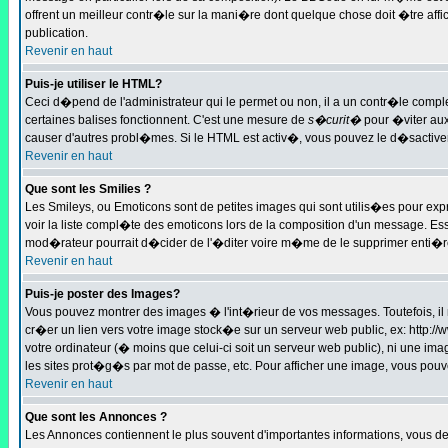
offrent un meilleur contr�le sur la mani�re dont quelque chose doit �tre affic
publication.
Revenir en haut
Puis-je utiliser le HTML?
Ceci d�pend de l'administrateur qui le permet ou non, il a un contr�le compl
certaines balises fonctionnent. C'est une mesure de
s�curit�
pour �viter aux
causer d'autres probl�mes. Si le HTML est activ�, vous pouvez le d�sactiver
Revenir en haut
Que sont les Smilies ?
Les Smileys, ou Emoticons sont de petites images qui sont utilis�es pour exprimer
voir la liste compl�te des emoticons lors de la composition d'un message. Essa
mod�rateur pourrait d�cider de l'�diter voire m�me de le supprimer enti�
Revenir en haut
Puis-je poster des Images?
Vous pouvez montrer des images � l'int�rieur de vos messages. Toutefois, i
cr�er un lien vers votre image stock�e sur un serveur web public, ex: http:
votre ordinateur (� moins que celui-ci soit un serveur web public), ni une im
les sites prot�g�s par mot de passe, etc. Pour afficher une image, vous pouve
Revenir en haut
Que sont les Annonces ?
Les Annonces contiennent le plus souvent d'importantes informations, vous 