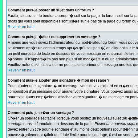
Comment puis-je poster un sujet dans un forum ?
Facile, cliquez sur le bouton appropri� soit sur la page du forum, soit sur la
droits qui vous sont disponibles sont list�s sur le bas de la page du forum ou d
Revenir en haut
Comment puis-je �diter ou supprimer un message ?
A moins que vous soyez l'administrateur ou mod�rateur du forum, vous pouv
seulement apr�s un certain temps apr�s qu'il soit post�) en cliquant sur le
un petit morceau de texte en dessous de votre message en retournant le lire, 
r�pondu, il n'appara�tra pas non plus si un mod�rateur ou un administrateur 
Veuillez noter qu'un utilisateur ne peut pas supprimer un message une fois q
Revenir en haut
Comment puis-je ajouter une signature � mon message ?
Pour ajouter une signature � un message, vous devez d'abord en cr�er une, e
composition d'un message pour ajouter votre signature. Vous pouvez aussi aj
pourrez toujours emp�cher d'attacher votre signature � un message en partic
Revenir en haut
Comment puis-je cr�er un sondage ?
Cr�er un sondage est facile, lorsque vous postez un nouveau sujet (ou �ditez
sondage
dans le formulaire en dessous de la partie
Poster un nouveau sujet
(
devez entrer un titre pour le sondage et au moins deux options (pour d�finir
pouvez �galement d�finir une date limite pour le sondage, 0 est un sondage inf