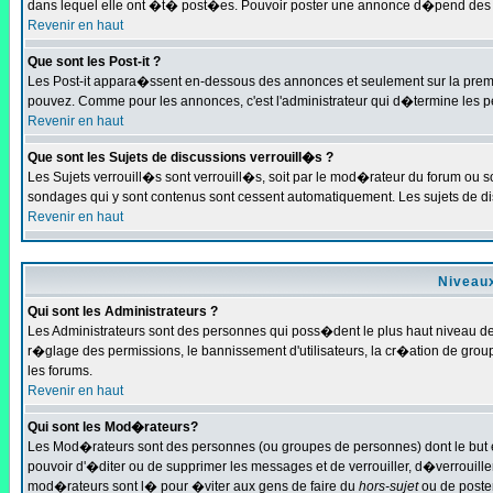
dans lequel elle ont �t� post�es. Pouvoir poster une annonce d�pend des pe
Revenir en haut
Que sont les Post-it ?
Les Post-it appara�ssent en-dessous des annonces et seulement sur la premi
pouvez. Comme pour les annonces, c'est l'administrateur qui d�termine les p
Revenir en haut
Que sont les Sujets de discussions verrouill�s ?
Les Sujets verrouill�s sont verrouill�s, soit par le mod�rateur du forum ou s
sondages qui y sont contenus sont cessent automatiquement. Les sujets de di
Revenir en haut
Niveaux
Qui sont les Administrateurs ?
Les Administrateurs sont des personnes qui poss�dent le plus haut niveau de c
r�glage des permissions, le bannissement d'utilisateurs, la cr�ation de grou
les forums.
Revenir en haut
Qui sont les Mod�rateurs?
Les Mod�rateurs sont des personnes (ou groupes de personnes) dont le but est
pouvoir d'�diter ou de supprimer les messages et de verrouiller, d�verrouill
mod�rateurs sont l� pour �viter aux gens de faire du
hors-sujet
ou de poste