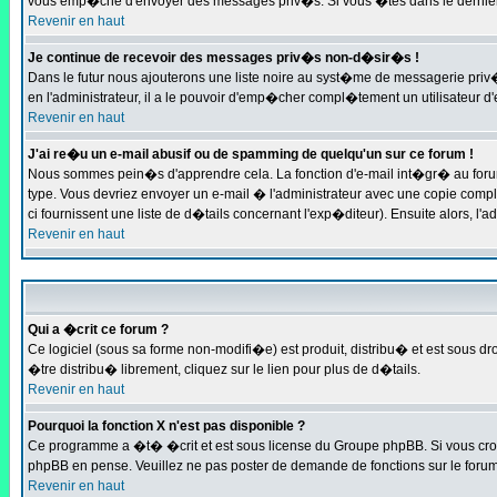
vous emp�che d'envoyer des messages priv�s. Si vous �tes dans le dernier c
Revenir en haut
Je continue de recevoir des messages priv�s non-d�sir�s !
Dans le futur nous ajouterons une liste noire au syst�me de messagerie pri
en l'administrateur, il a le pouvoir d'emp�cher compl�tement un utilisateur
Revenir en haut
J'ai re�u un e-mail abusif ou de spamming de quelqu'un sur ce forum !
Nous sommes pein�s d'apprendre cela. La fonction d'e-mail int�gr� au forum
type. Vous devriez envoyer un e-mail � l'administrateur avec une copie compl
ci fournissent une liste de d�tails concernant l'exp�diteur). Ensuite alors, l
Revenir en haut
Qui a �crit ce forum ?
Ce logiciel (sous sa forme non-modifi�e) est produit, distribu� et est sous dro
�tre distribu� librement, cliquez sur le lien pour plus de d�tails.
Revenir en haut
Pourquoi la fonction X n'est pas disponible ?
Ce programme a �t� �crit et est sous license du Groupe phpBB. Si vous croyez
phpBB en pense. Veuillez ne pas poster de demande de fonctions sur le forum
Revenir en haut