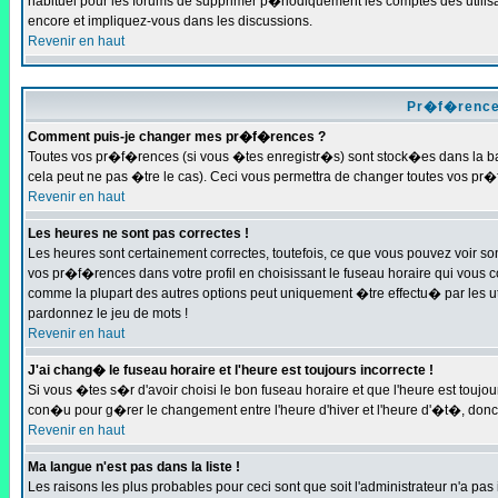
habituel pour les forums de supprimer p�riodiquement les comptes des utilisa
encore et impliquez-vous dans les discussions.
Revenir en haut
Pr�f�rences
Comment puis-je changer mes pr�f�rences ?
Toutes vos pr�f�rences (si vous �tes enregistr�s) sont stock�es dans la bas
cela peut ne pas �tre le cas). Ceci vous permettra de changer toutes vos pr
Revenir en haut
Les heures ne sont pas correctes !
Les heures sont certainement correctes, toutefois, ce que vous pouvez voir son
vos pr�f�rences dans votre profil en choisissant le fuseau horaire qui vous co
comme la plupart des autres options peut uniquement �tre effectu� par les util
pardonnez le jeu de mots !
Revenir en haut
J'ai chang� le fuseau horaire et l'heure est toujours incorrecte !
Si vous �tes s�r d'avoir choisi le bon fuseau horaire et que l'heure est touj
con�u pour g�rer le changement entre l'heure d'hiver et l'heure d'�t�, donc
Revenir en haut
Ma langue n'est pas dans la liste !
Les raisons les plus probables pour ceci sont que soit l'administrateur n'a pas