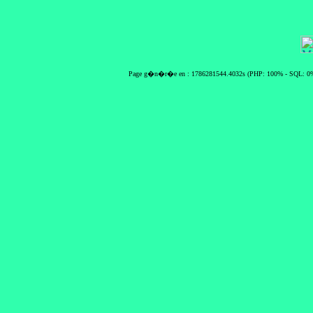
Page g�n�r�e en : 1786281544.4032s (PHP: 100% - SQL: 0%)