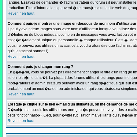
langue. Essayez de demander � l'administrateur du forum s'il peut installer le
traduction. Plus d'informations peuvent �tre trouv�es sur le site web du grou
Revenir en haut
Comment puis-je montrer une image en-dessous de mon nom d'utilisateur
Il peut y avoir deux images sous votre nom d'utilisateur lorsque vous lisez 
d'�toiles ou de blocs indiquant combien de messages vous avez fait ou votre 
est g�n�ralement unique ou personnelle � chaque utilisateur. C'est � l'admini
vous ne pouvez pas utilisez un avatar, cela voudra alors dire que l'administ
qu'elles seront bonnes !).
Revenir en haut
Comment puis-je changer mon rang ?
En g�n�ral, vous ne pouvez pas directement changer le titre d'un rang (le titr
selon le th�me utilis�). La plupart des forums utilisent les rangs pour indiqu
mod�rateurs et administrateurs peuvent avoir un rang sp�cifique qui leur est 
probablement un mod�rateur ou administrateur qui vous abaissera simplemen
Revenir en haut
Lorsque je clique sur le lien e-mail d'un utilisateur, on me demande de me 
D�sol�, mais seuls les utilisateurs enregistr�s peuvent envoyer des e-mails 
cette fonctionnalit�). Ceci, pour �viter l'utilisation malveillante du syst�me 
Revenir en haut