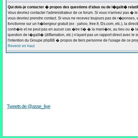
Qui dois-je contacter � propos des questions d'abus ou de l�galit� relati
Vous devriez contacter l'administrateur de ce forum. Si vous n'arrivez pas � 
vous devriez prendre contact. Si vous ne recevez toujours pas de r�ponses, v
fonctionne sur un h�bergeur gratuit (ex : yahoo, free.fr, f2s.com, etc.), la d
contr�le et ne peut pas en aucun cas �tre li� � la mani�re, au lieu ou � la
question de l�galit� (diffamation, etc.) n'ayant pas un rapport direct avec 
l'intention du Groupe phpBB � propos de tiers personne de l'usage de ce pr
Revenir en haut
Tweets de @asse_live