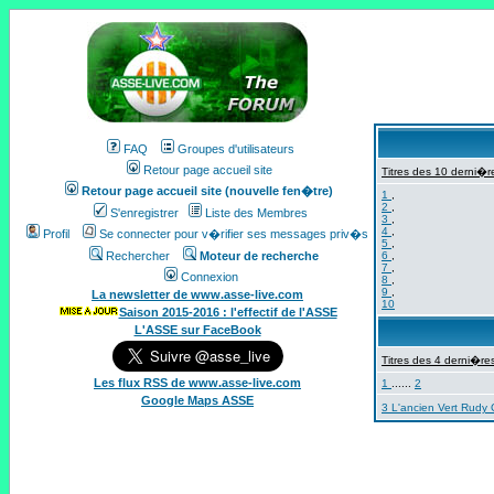
FAQ
Groupes d'utilisateurs
Retour page accueil site
Titres des 10 derni�re
Retour page accueil site (nouvelle fen�tre)
1
,
2
,
S'enregistrer
Liste des Membres
3
,
4
,
Profil
Se connecter pour v�rifier ses messages priv�s
5
,
Rechercher
Moteur de recherche
6
,
7
,
Connexion
8
,
9
,
La newsletter de www.asse-live.com
10
Saison 2015-2016 : l'effectif de l'ASSE
L'ASSE sur FaceBook
Titres des 4 derni�res
Les flux RSS de www.asse-live.com
1
......
2
Google Maps ASSE
3 L'ancien Vert Rudy