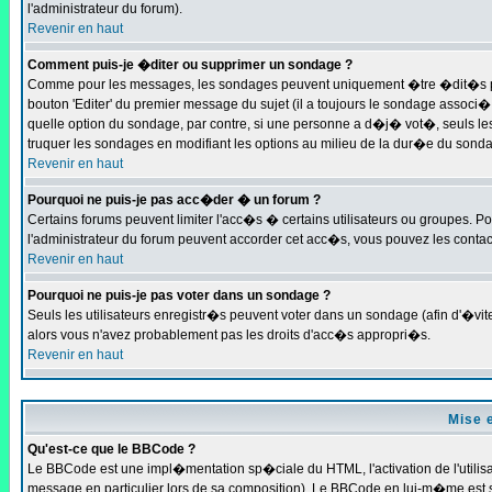
l'administrateur du forum).
Revenir en haut
Comment puis-je �diter ou supprimer un sondage ?
Comme pour les messages, les sondages peuvent uniquement �tre �dit�s par 
bouton 'Editer' du premier message du sujet (il a toujours le sondage associ
quelle option du sondage, par contre, si une personne a d�j� vot�, seuls les
truquer les sondages en modifiant les options au milieu de la dur�e du sond
Revenir en haut
Pourquoi ne puis-je pas acc�der � un forum ?
Certains forums peuvent limiter l'acc�s � certains utilisateurs ou groupes. Pou
l'administrateur du forum peuvent accorder cet acc�s, vous pouvez les contact
Revenir en haut
Pourquoi ne puis-je pas voter dans un sondage ?
Seuls les utilisateurs enregistr�s peuvent voter dans un sondage (afin d'�vit
alors vous n'avez probablement pas les droits d'acc�s appropri�s.
Revenir en haut
Mise 
Qu'est-ce que le BBCode ?
Le BBCode est une impl�mentation sp�ciale du HTML, l'activation de l'utilis
message en particulier lors de sa composition). Le BBCode en lui-m�me est sim