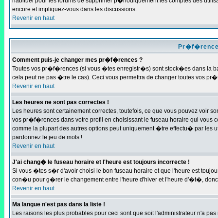
habituel pour les forums de supprimer p�riodiquement les comptes des utilisa
encore et impliquez-vous dans les discussions.
Revenir en haut
Pr�f�rences
Comment puis-je changer mes pr�f�rences ?
Toutes vos pr�f�rences (si vous �tes enregistr�s) sont stock�es dans la bas
cela peut ne pas �tre le cas). Ceci vous permettra de changer toutes vos pr
Revenir en haut
Les heures ne sont pas correctes !
Les heures sont certainement correctes, toutefois, ce que vous pouvez voir son
vos pr�f�rences dans votre profil en choisissant le fuseau horaire qui vous co
comme la plupart des autres options peut uniquement �tre effectu� par les util
pardonnez le jeu de mots !
Revenir en haut
J'ai chang� le fuseau horaire et l'heure est toujours incorrecte !
Si vous �tes s�r d'avoir choisi le bon fuseau horaire et que l'heure est touj
con�u pour g�rer le changement entre l'heure d'hiver et l'heure d'�t�, donc
Revenir en haut
Ma langue n'est pas dans la liste !
Les raisons les plus probables pour ceci sont que soit l'administrateur n'a pas