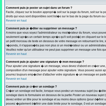
Comment puis-je poster un sujet dans un forum ?
Facile, cliquez sur le bouton appropri� soit sur la page du forum, soit sur la
droits qui vous sont disponibles sont list�s sur le bas de la page du forum ou d
Revenir en haut
Comment puis-je �diter ou supprimer un message ?
A moins que vous soyez l'administrateur ou mod�rateur du forum, vous pouv
seulement apr�s un certain temps apr�s qu'il soit post�) en cliquant sur le
un petit morceau de texte en dessous de votre message en retournant le lire, 
r�pondu, il n'appara�tra pas non plus si un mod�rateur ou un administrateur 
Veuillez noter qu'un utilisateur ne peut pas supprimer un message une fois q
Revenir en haut
Comment puis-je ajouter une signature � mon message ?
Pour ajouter une signature � un message, vous devez d'abord en cr�er une, e
composition d'un message pour ajouter votre signature. Vous pouvez aussi aj
pourrez toujours emp�cher d'attacher votre signature � un message en partic
Revenir en haut
Comment puis-je cr�er un sondage ?
Cr�er un sondage est facile, lorsque vous postez un nouveau sujet (ou �ditez
sondage
dans le formulaire en dessous de la partie
Poster un nouveau sujet
(
devez entrer un titre pour le sondage et au moins deux options (pour d�finir
pouvez �galement d�finir une date limite pour le sondage, 0 est un sondage inf