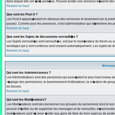
dans lequel elle ont �t� post�es. Pouvoir poster une annonce d�pend des pe
Revenir en haut
Que sont les Post-it ?
Les Post-it appara�ssent en-dessous des annonces et seulement sur la premi
pouvez. Comme pour les annonces, c'est l'administrateur qui d�termine les p
Revenir en haut
Que sont les Sujets de discussions verrouill�s ?
Les Sujets verrouill�s sont verrouill�s, soit par le mod�rateur du forum ou s
sondages qui y sont contenus sont cessent automatiquement. Les sujets de di
Revenir en haut
Niveaux
Qui sont les Administrateurs ?
Les Administrateurs sont des personnes qui poss�dent le plus haut niveau de c
r�glage des permissions, le bannissement d'utilisateurs, la cr�ation de grou
les forums.
Revenir en haut
Qui sont les Mod�rateurs?
Les Mod�rateurs sont des personnes (ou groupes de personnes) dont le but est
pouvoir d'�diter ou de supprimer les messages et de verrouiller, d�verrouill
mod�rateurs sont l� pour �viter aux gens de faire du
hors-sujet
ou de poste