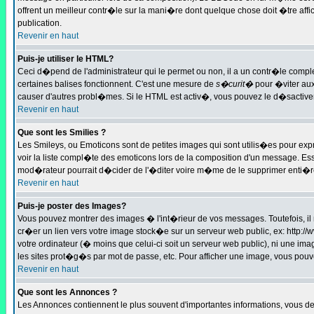
offrent un meilleur contr�le sur la mani�re dont quelque chose doit �tre affic
publication.
Revenir en haut
Puis-je utiliser le HTML?
Ceci d�pend de l'administrateur qui le permet ou non, il a un contr�le compl
certaines balises fonctionnent. C'est une mesure de
s�curit�
pour �viter aux
causer d'autres probl�mes. Si le HTML est activ�, vous pouvez le d�sactiver
Revenir en haut
Que sont les Smilies ?
Les Smileys, ou Emoticons sont de petites images qui sont utilis�es pour exprimer
voir la liste compl�te des emoticons lors de la composition d'un message. Essa
mod�rateur pourrait d�cider de l'�diter voire m�me de le supprimer enti�
Revenir en haut
Puis-je poster des Images?
Vous pouvez montrer des images � l'int�rieur de vos messages. Toutefois, i
cr�er un lien vers votre image stock�e sur un serveur web public, ex: http:
votre ordinateur (� moins que celui-ci soit un serveur web public), ni une im
les sites prot�g�s par mot de passe, etc. Pour afficher une image, vous pouve
Revenir en haut
Que sont les Annonces ?
Les Annonces contiennent le plus souvent d'importantes informations, vous 