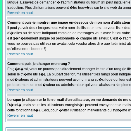
langue. Essayez de demander � l'administrateur du forum s'il peut installer le
traduction. Plus d'informations peuvent �tre trouv�es sur le site web du grou
Revenir en haut
Comment puis-je montrer une image en-dessous de mon nom d'utilisateur
Il peut y avoir deux images sous votre nom d'utilisateur lorsque vous lisez 
d'�toiles ou de blocs indiquant combien de messages vous avez fait ou votre 
est g�n�ralement unique ou personnelle � chaque utilisateur. C'est � l'admini
vous ne pouvez pas utilisez un avatar, cela voudra alors dire que l'administ
qu'elles seront bonnes !).
Revenir en haut
Comment puis-je changer mon rang ?
En g�n�ral, vous ne pouvez pas directement changer le titre d'un rang (le titr
selon le th�me utilis�). La plupart des forums utilisent les rangs pour indiqu
mod�rateurs et administrateurs peuvent avoir un rang sp�cifique qui leur est 
probablement un mod�rateur ou administrateur qui vous abaissera simplemen
Revenir en haut
Lorsque je clique sur le lien e-mail d'un utilisateur, on me demande de me 
D�sol�, mais seuls les utilisateurs enregistr�s peuvent envoyer des e-mails 
cette fonctionnalit�). Ceci, pour �viter l'utilisation malveillante du syst�me 
Revenir en haut