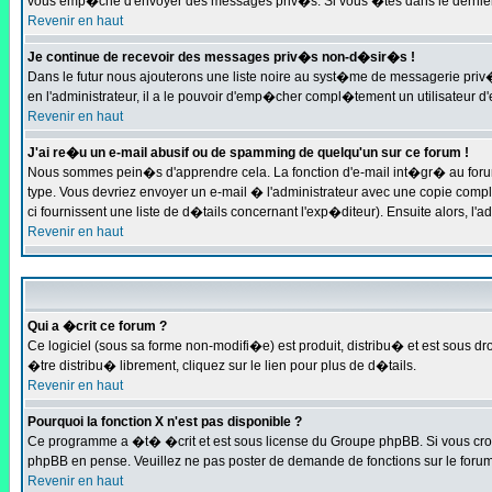
vous emp�che d'envoyer des messages priv�s. Si vous �tes dans le dernier c
Revenir en haut
Je continue de recevoir des messages priv�s non-d�sir�s !
Dans le futur nous ajouterons une liste noire au syst�me de messagerie pri
en l'administrateur, il a le pouvoir d'emp�cher compl�tement un utilisateur
Revenir en haut
J'ai re�u un e-mail abusif ou de spamming de quelqu'un sur ce forum !
Nous sommes pein�s d'apprendre cela. La fonction d'e-mail int�gr� au forum
type. Vous devriez envoyer un e-mail � l'administrateur avec une copie compl
ci fournissent une liste de d�tails concernant l'exp�diteur). Ensuite alors, l
Revenir en haut
Qui a �crit ce forum ?
Ce logiciel (sous sa forme non-modifi�e) est produit, distribu� et est sous dro
�tre distribu� librement, cliquez sur le lien pour plus de d�tails.
Revenir en haut
Pourquoi la fonction X n'est pas disponible ?
Ce programme a �t� �crit et est sous license du Groupe phpBB. Si vous croyez
phpBB en pense. Veuillez ne pas poster de demande de fonctions sur le forum
Revenir en haut