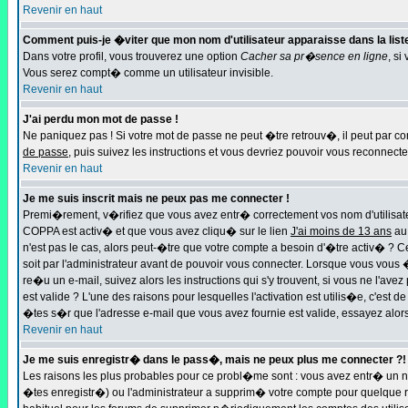
Revenir en haut
Comment puis-je �viter que mon nom d'utilisateur apparaisse dans la liste 
Dans votre profil, vous trouverez une option
Cacher sa pr�sence en ligne
, si
Vous serez compt� comme un utilisateur invisible.
Revenir en haut
J'ai perdu mon mot de passe !
Ne paniquez pas ! Si votre mot de passe ne peut �tre retrouv�, il peut par con
de passe
, puis suivez les instructions et vous devriez pouvoir vous reconnect
Revenir en haut
Je me suis inscrit mais ne peux pas me connecter !
Premi�rement, v�rifiez que vous avez entr� correctement vos nom d'utilisateur
COPPA est activ� et que vous avez cliqu� sur le lien
J'ai moins de 13 ans
au 
n'est pas le cas, alors peut-�tre que votre compte a besoin d'�tre activ� ?
soit par l'administrateur avant de pouvoir vous connecter. Lorsque vous vous 
re�u un e-mail, suivez alors les instructions qui s'y trouvent, si vous ne l'a
est valide ? L'une des raisons pour lesquelles l'activation est utilis�e, c'es
�tes s�r que l'adresse e-mail que vous avez fournie est valide, essayez alors
Revenir en haut
Je me suis enregistr� dans le pass�, mais ne peux plus me connecter ?!
Les raisons les plus probables pour ce probl�me sont : vous avez entr� un n
�tes enregistr�) ou l'administrateur a supprim� votre compte pour quelque rai