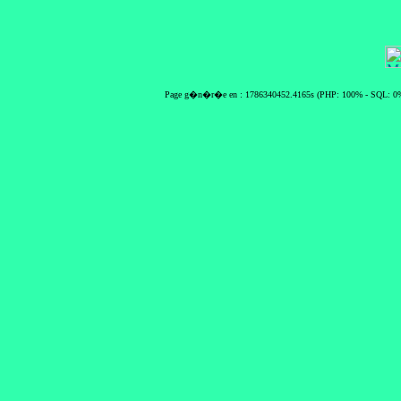
Page g�n�r�e en : 1786340452.4165s (PHP: 100% - SQL: 0%)