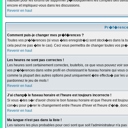
habituel pour les forums de supprimer p�riodiquement les comptes des utilisa
encore et impliquez-vous dans les discussions.
Revenir en haut
Pr�f�rences
Comment puis-je changer mes pr�f�rences ?
Toutes vos pr�f�rences (si vous �tes enregistr�s) sont stock�es dans la bas
cela peut ne pas �tre le cas). Ceci vous permettra de changer toutes vos pr
Revenir en haut
Les heures ne sont pas correctes !
Les heures sont certainement correctes, toutefois, ce que vous pouvez voir son
vos pr�f�rences dans votre profil en choisissant le fuseau horaire qui vous co
comme la plupart des autres options peut uniquement �tre effectu� par les util
pardonnez le jeu de mots !
Revenir en haut
J'ai chang� le fuseau horaire et l'heure est toujours incorrecte !
Si vous �tes s�r d'avoir choisi le bon fuseau horaire et que l'heure est touj
con�u pour g�rer le changement entre l'heure d'hiver et l'heure d'�t�, donc
Revenir en haut
Ma langue n'est pas dans la liste !
Les raisons les plus probables pour ceci sont que soit l'administrateur n'a pas