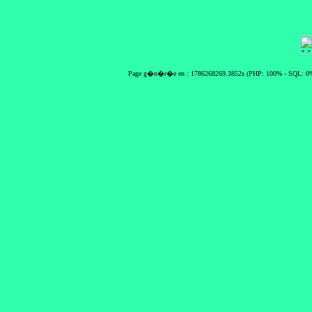
Page g�n�r�e en : 1786268269.3852s (PHP: 100% - SQL: 0%)