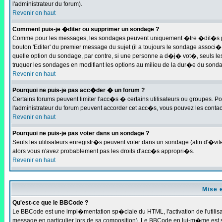
l'administrateur du forum).
Revenir en haut
Comment puis-je �diter ou supprimer un sondage ?
Comme pour les messages, les sondages peuvent uniquement �tre �dit�s par 
bouton 'Editer' du premier message du sujet (il a toujours le sondage associ
quelle option du sondage, par contre, si une personne a d�j� vot�, seuls les
truquer les sondages en modifiant les options au milieu de la dur�e du sond
Revenir en haut
Pourquoi ne puis-je pas acc�der � un forum ?
Certains forums peuvent limiter l'acc�s � certains utilisateurs ou groupes. Pou
l'administrateur du forum peuvent accorder cet acc�s, vous pouvez les contact
Revenir en haut
Pourquoi ne puis-je pas voter dans un sondage ?
Seuls les utilisateurs enregistr�s peuvent voter dans un sondage (afin d'�vit
alors vous n'avez probablement pas les droits d'acc�s appropri�s.
Revenir en haut
Mise 
Qu'est-ce que le BBCode ?
Le BBCode est une impl�mentation sp�ciale du HTML, l'activation de l'utilis
message en particulier lors de sa composition). Le BBCode en lui-m�me est sim