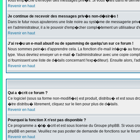
vous emp�che d'envoyer des messages priv�s. Si vous �tes dans le dernier c
Revenir en haut
Je continue de recevoir des messages priv�s non-d�sir�s !
Dans le futur nous ajouterons une liste noire au syst�me de messagerie pri
en l'administrateur, il a le pouvoir d'emp�cher compl�tement un utilisateur
Revenir en haut
J'ai re�u un e-mail abusif ou de spamming de quelqu'un sur ce forum !
Nous sommes pein�s d'apprendre cela. La fonction d'e-mail int�gr� au forum
type. Vous devriez envoyer un e-mail � l'administrateur avec une copie compl
ci fournissent une liste de d�tails concernant l'exp�diteur). Ensuite alors, l
Revenir en haut
Qui a �crit ce forum ?
Ce logiciel (sous sa forme non-modifi�e) est produit, distribu� et est sous dro
�tre distribu� librement, cliquez sur le lien pour plus de d�tails.
Revenir en haut
Pourquoi la fonction X n'est pas disponible ?
Ce programme a �t� �crit et est sous license du Groupe phpBB. Si vous croyez
phpBB en pense. Veuillez ne pas poster de demande de fonctions sur le forum
Revenir en haut