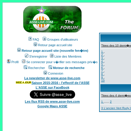
FAQ
Groupes d'utilisateurs
Retour page accueil site
Titres des 10 derni�re
Retour page accueil site (nouvelle fen�tre)
1
,
2
,
S'enregistrer
Liste des Membres
3
,
4
,
Profil
Se connecter pour v�rifier ses messages priv�s
5
,
Rechercher
Moteur de recherche
6
,
7
,
Connexion
8
,
9
,
La newsletter de www.asse-live.com
10
Saison 2015-2016 : l'effectif de l'ASSE
L'ASSE sur FaceBook
Titres des 4 derni�res
Les flux RSS de www.asse-live.com
1
......
2
Google Maps ASSE
3 L'ancien Vert Rudy