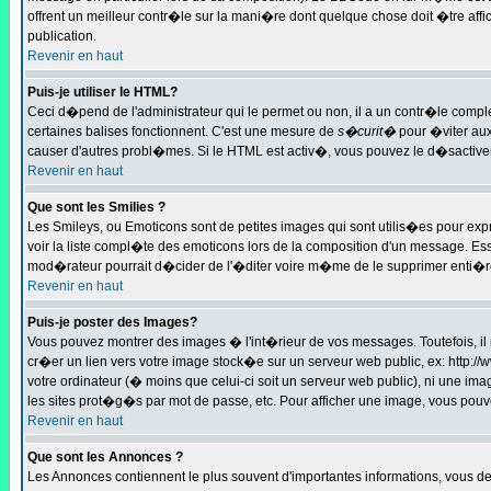
offrent un meilleur contr�le sur la mani�re dont quelque chose doit �tre affic
publication.
Revenir en haut
Puis-je utiliser le HTML?
Ceci d�pend de l'administrateur qui le permet ou non, il a un contr�le compl
certaines balises fonctionnent. C'est une mesure de
s�curit�
pour �viter aux
causer d'autres probl�mes. Si le HTML est activ�, vous pouvez le d�sactiver
Revenir en haut
Que sont les Smilies ?
Les Smileys, ou Emoticons sont de petites images qui sont utilis�es pour exprimer
voir la liste compl�te des emoticons lors de la composition d'un message. Essa
mod�rateur pourrait d�cider de l'�diter voire m�me de le supprimer enti�
Revenir en haut
Puis-je poster des Images?
Vous pouvez montrer des images � l'int�rieur de vos messages. Toutefois, i
cr�er un lien vers votre image stock�e sur un serveur web public, ex: http:
votre ordinateur (� moins que celui-ci soit un serveur web public), ni une im
les sites prot�g�s par mot de passe, etc. Pour afficher une image, vous pouve
Revenir en haut
Que sont les Annonces ?
Les Annonces contiennent le plus souvent d'importantes informations, vous 