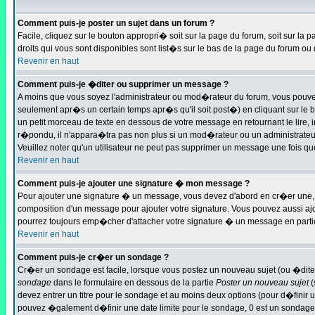
Comment puis-je poster un sujet dans un forum ?
Facile, cliquez sur le bouton appropri� soit sur la page du forum, soit sur la
droits qui vous sont disponibles sont list�s sur le bas de la page du forum ou d
Revenir en haut
Comment puis-je �diter ou supprimer un message ?
A moins que vous soyez l'administrateur ou mod�rateur du forum, vous pouv
seulement apr�s un certain temps apr�s qu'il soit post�) en cliquant sur le
un petit morceau de texte en dessous de votre message en retournant le lire, 
r�pondu, il n'appara�tra pas non plus si un mod�rateur ou un administrateur 
Veuillez noter qu'un utilisateur ne peut pas supprimer un message une fois q
Revenir en haut
Comment puis-je ajouter une signature � mon message ?
Pour ajouter une signature � un message, vous devez d'abord en cr�er une, e
composition d'un message pour ajouter votre signature. Vous pouvez aussi aj
pourrez toujours emp�cher d'attacher votre signature � un message en partic
Revenir en haut
Comment puis-je cr�er un sondage ?
Cr�er un sondage est facile, lorsque vous postez un nouveau sujet (ou �ditez
sondage
dans le formulaire en dessous de la partie
Poster un nouveau sujet
(
devez entrer un titre pour le sondage et au moins deux options (pour d�finir
pouvez �galement d�finir une date limite pour le sondage, 0 est un sondage inf