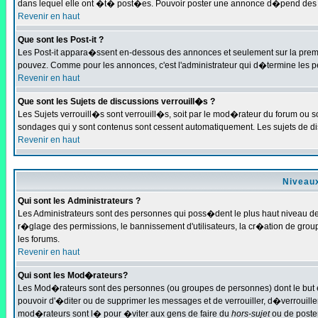
dans lequel elle ont �t� post�es. Pouvoir poster une annonce d�pend des pe
Revenir en haut
Que sont les Post-it ?
Les Post-it appara�ssent en-dessous des annonces et seulement sur la premi
pouvez. Comme pour les annonces, c'est l'administrateur qui d�termine les p
Revenir en haut
Que sont les Sujets de discussions verrouill�s ?
Les Sujets verrouill�s sont verrouill�s, soit par le mod�rateur du forum ou s
sondages qui y sont contenus sont cessent automatiquement. Les sujets de di
Revenir en haut
Niveaux
Qui sont les Administrateurs ?
Les Administrateurs sont des personnes qui poss�dent le plus haut niveau de c
r�glage des permissions, le bannissement d'utilisateurs, la cr�ation de grou
les forums.
Revenir en haut
Qui sont les Mod�rateurs?
Les Mod�rateurs sont des personnes (ou groupes de personnes) dont le but est
pouvoir d'�diter ou de supprimer les messages et de verrouiller, d�verrouill
mod�rateurs sont l� pour �viter aux gens de faire du
hors-sujet
ou de poste