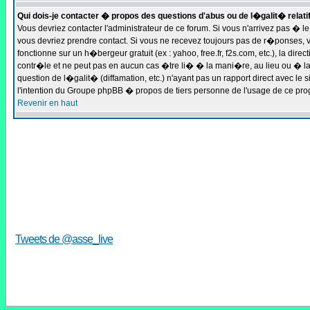
Qui dois-je contacter � propos des questions d'abus ou de l�galit� relati
Vous devriez contacter l'administrateur de ce forum. Si vous n'arrivez pas � 
vous devriez prendre contact. Si vous ne recevez toujours pas de r�ponses, v
fonctionne sur un h�bergeur gratuit (ex : yahoo, free.fr, f2s.com, etc.), la d
contr�le et ne peut pas en aucun cas �tre li� � la mani�re, au lieu ou � la
question de l�galit� (diffamation, etc.) n'ayant pas un rapport direct avec 
l'intention du Groupe phpBB � propos de tiers personne de l'usage de ce pr
Revenir en haut
Tweets de @asse_live