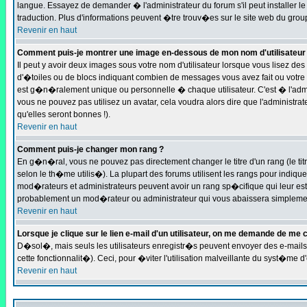
langue. Essayez de demander � l'administrateur du forum s'il peut installer le
traduction. Plus d'informations peuvent �tre trouv�es sur le site web du grou
Revenir en haut
Comment puis-je montrer une image en-dessous de mon nom d'utilisateur
Il peut y avoir deux images sous votre nom d'utilisateur lorsque vous lisez 
d'�toiles ou de blocs indiquant combien de messages vous avez fait ou votre 
est g�n�ralement unique ou personnelle � chaque utilisateur. C'est � l'admini
vous ne pouvez pas utilisez un avatar, cela voudra alors dire que l'administ
qu'elles seront bonnes !).
Revenir en haut
Comment puis-je changer mon rang ?
En g�n�ral, vous ne pouvez pas directement changer le titre d'un rang (le titr
selon le th�me utilis�). La plupart des forums utilisent les rangs pour indiqu
mod�rateurs et administrateurs peuvent avoir un rang sp�cifique qui leur est 
probablement un mod�rateur ou administrateur qui vous abaissera simplemen
Revenir en haut
Lorsque je clique sur le lien e-mail d'un utilisateur, on me demande de me 
D�sol�, mais seuls les utilisateurs enregistr�s peuvent envoyer des e-mails 
cette fonctionnalit�). Ceci, pour �viter l'utilisation malveillante du syst�me 
Revenir en haut