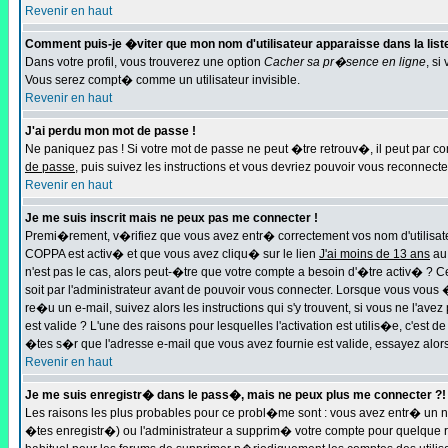
Revenir en haut
Comment puis-je �viter que mon nom d'utilisateur apparaisse dans la liste 
Dans votre profil, vous trouverez une option
Cacher sa pr�sence en ligne
, si
Vous serez compt� comme un utilisateur invisible.
Revenir en haut
J'ai perdu mon mot de passe !
Ne paniquez pas ! Si votre mot de passe ne peut �tre retrouv�, il peut par con
de passe
, puis suivez les instructions et vous devriez pouvoir vous reconnect
Revenir en haut
Je me suis inscrit mais ne peux pas me connecter !
Premi�rement, v�rifiez que vous avez entr� correctement vos nom d'utilisateur
COPPA est activ� et que vous avez cliqu� sur le lien
J'ai moins de 13 ans
au 
n'est pas le cas, alors peut-�tre que votre compte a besoin d'�tre activ� ?
soit par l'administrateur avant de pouvoir vous connecter. Lorsque vous vous 
re�u un e-mail, suivez alors les instructions qui s'y trouvent, si vous ne l'a
est valide ? L'une des raisons pour lesquelles l'activation est utilis�e, c'es
�tes s�r que l'adresse e-mail que vous avez fournie est valide, essayez alors
Revenir en haut
Je me suis enregistr� dans le pass�, mais ne peux plus me connecter ?!
Les raisons les plus probables pour ce probl�me sont : vous avez entr� un n
�tes enregistr�) ou l'administrateur a supprim� votre compte pour quelque rai